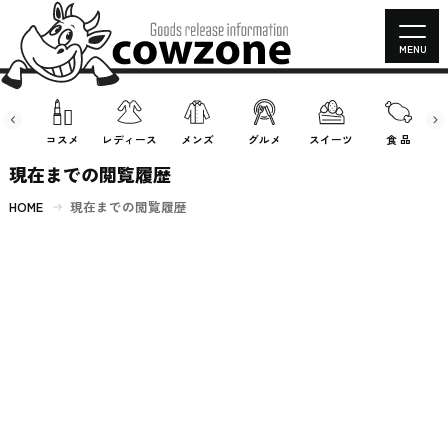
MENU
房具
コスメ
レディース
メンズ
グルメ
スイーツ
食 品
現在までの閲覧履歴
HOME
現在までの閲覧履歴