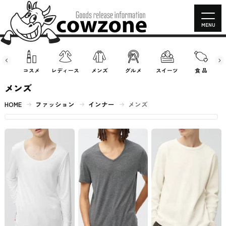
MENU
房具
コスメ
レディース
メンズ
グルメ
スイーツ
食 品
メンズ
HOME
ファッション
インナー
メンズ