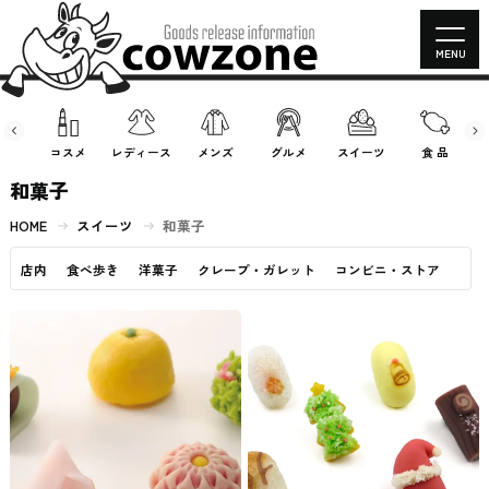
MENU
房具
コスメ
レディース
メンズ
グルメ
スイーツ
食 品
和菓子
HOME
スイーツ
和菓子
店内
食べ歩き
洋菓子
クレープ・ガレット
コンビニ・ストア