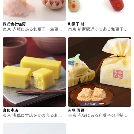
株式会社塩野
和菓子 結
東京 赤坂にある和菓子・生菓子
東京 新宿駅近くにある和菓子の
のお店 株式会社塩野 #スイーツ
お店 和菓子 結 （NEWoMan新宿
店）#スイーツ
舟和本店
赤坂 青野
東京 浅草に本店をかまえる和菓
東京 赤坂にある和菓子の老舗 赤
子のお店 舟和本店 #和菓子
坂青野 赤坂本店 #和菓子