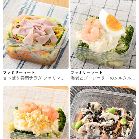
ファミリーマート
ファミリーマート
さっぱり春雨サラダ ファミマの
海老とブロッコリーのタルタルサ
チルド惣菜
ラダ【関東限定】 ファミマのチ
ルド惣菜