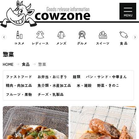
MENU
房具
コスメ
レディース
メンズ
グルメ
スイーツ
食 品
惣菜
HOME
食品
惣菜
ファストフード
お弁当・おにぎり
麺類
パン・サンド・中華まん
精肉・肉加工品
魚介類・水産加工品
米・雑穀
野菜・きのこ
フルーツ・果物
チーズ・乳製品