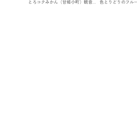
とろコクみかん（甘姫小町）観音山
色とりどりのフル
フルーツガーデンのお取り寄せ
『美味しい』がぎ
ルーツボックス。