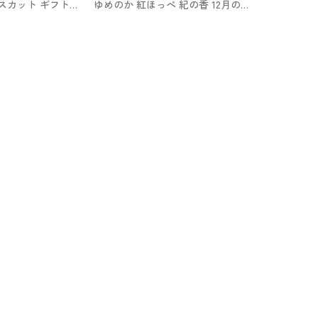
スカット ギフトボ
ゆめのか 紅ほっぺ 紀の香 12月の苺
寄せができるお店
くだもんや