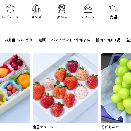
レディース
メンズ
グルメ
スイーツ
食 品
お弁当・おにぎり
麺類
パン・サンド・中華まん
精肉・肉加工品
魚
南国フルーツ
くだもんや