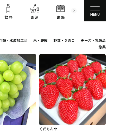
MENU
飲 料
お 酒
書 籍
文房具
コスメ
介類・水産加工品
米・雑穀
野菜・きのこ
チーズ・乳製品
惣菜
くだもんや