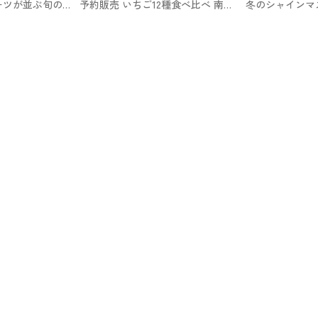
ーツが並ぶ旬の
予約販売 いちご12種食べ比べ 南国
冬のシャインマ
ゅっと詰まったフ
フルーツのお取り寄せ
ックスのお取り
くだもんや