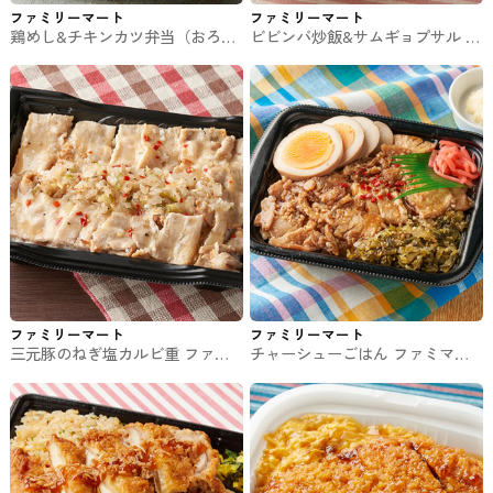
ファミリーマート
ファミリーマート
鶏めし&チキンカツ弁当（おろし
ビビンバ炒飯&サムギョプサル フ
柚子ぽん酢） ファミマのお弁当
ァミマのお弁当
ファミリーマート
ファミリーマート
三元豚のねぎ塩カルビ重 ファミ
チャーシューごはん ファミマの
マのお弁当
お弁当