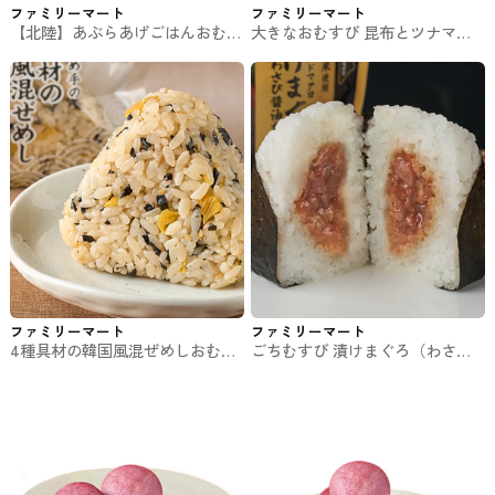
ファミリーマート
ファミリーマート
【北陸】あぶらあげごはんおむす
大きなおむすび 昆布とツナマヨ
び ファミマのおむずび
ネーズ ファミマのおむずび
ファミリーマート
ファミリーマート
4種具材の韓国風混ぜめしおむす
ごちむすび 漬けまぐろ（わさび
び ファミマのおむずび
醤油たれ） ファミマのおむずび