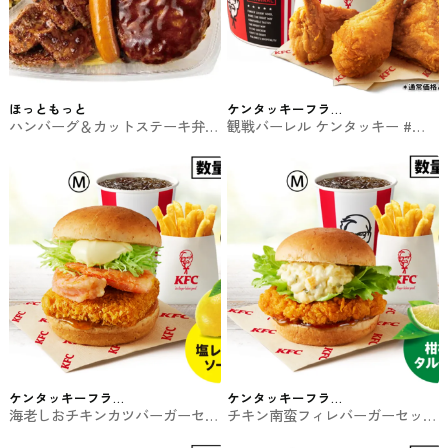
ほっともっと
ケンタッキーフラ
ハンバーグ＆カットステーキ弁当
観戦バーレル ケンタッキー #フ
イドチキン
(ウインナー付) ほっともっとのお
ァストフード
弁当
ケンタッキーフラ
ケンタッキーフラ
海老しおチキンカツバーガーセッ
チキン南蛮フィレバーガーセット
イドチキン
イドチキン
ト ケンタッキー #ファストフー
ケンタッキー #ファストフード