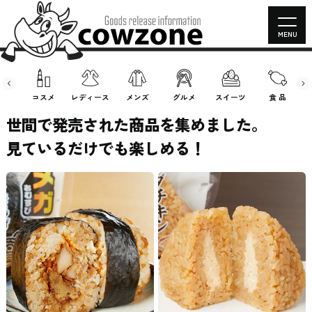
MENU
房具
コスメ
レディース
メンズ
グルメ
スイーツ
食 品
世間で発売された商品を集めました。
見ているだけでも楽しめる！