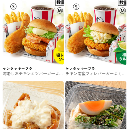
ド
ケンタッキーフラ
ケンタッキーフラ
海老しおチキンカツバーガーよく
チキン南蛮フィレバーガーよくば
イドチキン
イドチキン
ばりセット ケンタッキー #ファ
りセット ケンタッキー #ファス
ストフード
トフード