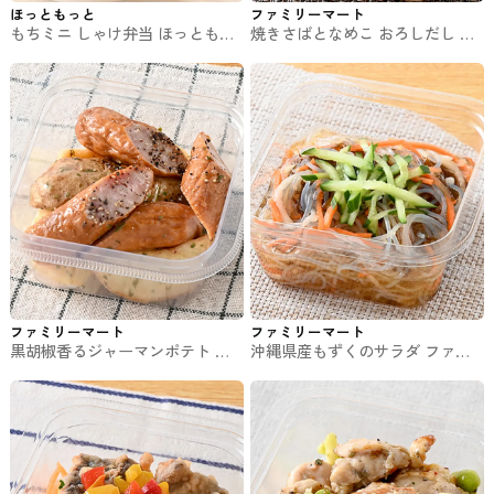
ほっともっと
ファミリーマート
もちミニ しゃけ弁当 ほっともっ
焼きさばとなめこ おろしだし フ
とのお弁当
ァミマの惣菜
ファミリーマート
ファミリーマート
黒胡椒香るジャーマンポテト フ
沖縄県産もずくのサラダ ファミ
ァミマの惣菜
マの惣菜