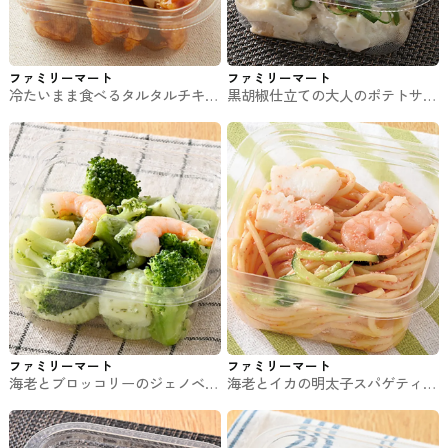
ファミリーマート
ファミリーマート
冷たいまま食べるタルタルチキン
黒胡椒仕立ての大人のポテトサラ
南蛮 ファミマのチルド惣菜
ダ ファミマのチルド惣菜
ファミリーマート
ファミリーマート
海老とブロッコリーのジェノベー
海老とイカの明太子スパゲティサ
ゼソース ファミマのチルド惣菜
ラダ ファミマのチルド惣菜