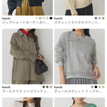
hunch
hunch
ジップショートカーディガン
スウェットライクロゴニット
【WEB限定/別注】 hunchのトッ
hunchのトップス
プス
hunch
hunch
ウールライク シャツジャケット
チュールスウェット トップス
hunchのシャツジャケット
【新色追加】 hunchのトップス