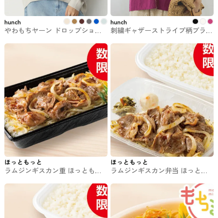
hunch
hunch
やわもちヤーン ドロップショル
刺繍ギャザーストライプ柄ブラウ
ダーニット【新色追加】【静電気
ス hunchのトップス
防止】 hunchのトップス
ほっともっと
ほっともっと
ラムジンギスカン重 ほっともっ
ラムジンギスカン弁当 ほっとも
とのお弁当
っとのお弁当