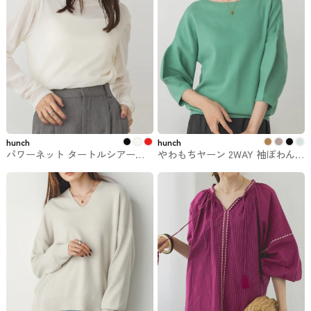
hunch
hunch
パワーネット タートルシアート
やわもちヤーン 2WAY 袖ぽわん
ップス hunchのトップス
ニット【静電気防止】 hunchのト
ップス