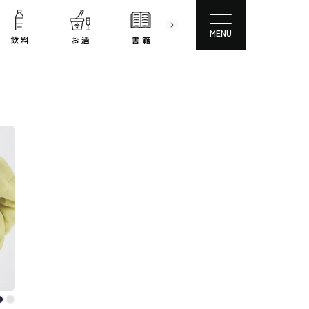
MENU
飲 料
お 酒
書 籍
文房具
コスメ