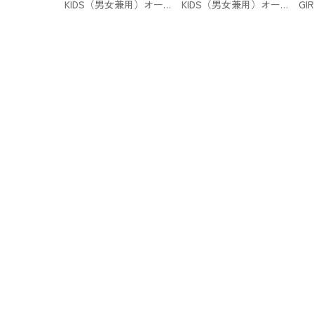
KIDS（男女兼用）オーバ
KIDS（男女兼用）オーバ
G
ーサイズスウェットプル
ーサイズスウェットプル
オ
オーバー（長袖）GU
オーバー（長袖）GU