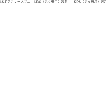
IRLSボアフリースプル
KIDS（男女兼用）裏起毛
KIDS（男女兼用）裏
ーバー（長袖）+E GU
ヘビーウェイトスウェッ
ヘビーウェイトスウ
トパーカ（長袖・ロゴ
トパーカ（長袖・ロ
1・セットアップ可能）
2）GU
GU