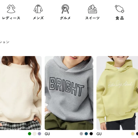
レディース
メンズ
グルメ
スイーツ
食 品
ション
GU
GU