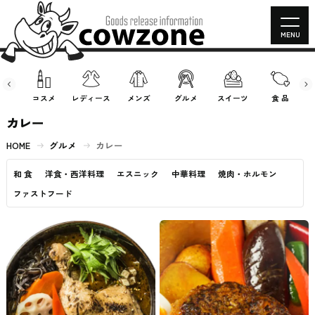
MENU
房具
コスメ
レディース
メンズ
グルメ
スイーツ
食 品
カレー
HOME
グルメ
カレー
和 食
洋食・西洋料理
エスニック
中華料理
焼肉・ホルモン
ファストフード