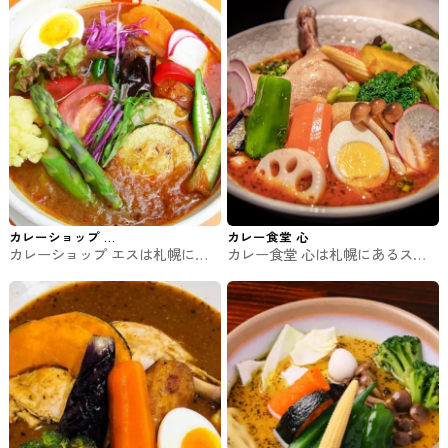
す
リー イエロー）
カレーショップ エ
カレー食堂 心
カレーショップ エスは札幌にあ
カレー食堂 心は札幌にあるスー
ス
るスープカレーの専門店です。
プカレーの専門店です。