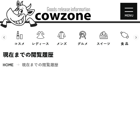
MENU
房具
コスメ
レディース
メンズ
グルメ
スイーツ
食 品
現在までの閲覧履歴
HOME
現在までの閲覧履歴