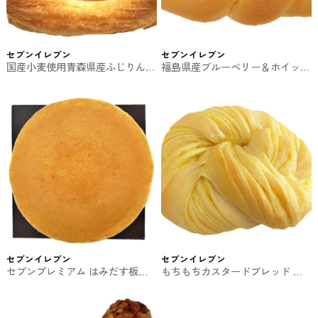
セブンイレブン
セブンイレブン
国産小麦使用青森県産ふじりんご
福島県産ブルーベリー＆ホイップ
のデニッシュ セブンイレブンの
セブンイレブンの菓子パン
菓子パン
セブンイレブン
セブンイレブン
セブンプレミアム はみだす板チ
もちもちカスタードブレッド セ
ョコパンケーキ セブンイレブン
ブンイレブンの菓子パン
の菓子パン