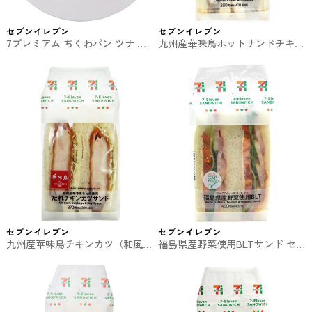
セブンイレブン
セブンイレブン
7プレミアム ちくわパン ツナ セ
九州産華味鳥ホットサンドチキン
ブンイレブンの惣菜パン
カツ セブンイレブンのサンドイ
ッチ
セブンイレブン
セブンイレブン
九州産華味鳥チキンカツ（和風醤
福島県産野菜使用BLTサンド セ
油たれ） セブンイレブンのサン
ブンイレブンのサンドイッチ
ドイッチ