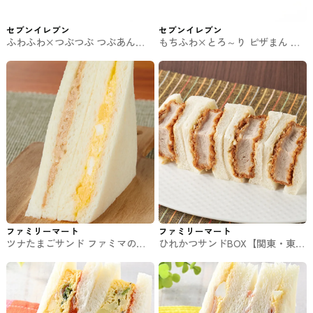
セブンイレブン
セブンイレブン
ふわふわ×つぶつぶ つぶあんま
もちふわ×とろ～り ピザまん セ
ん セブンの中華まん
ブンの中華まん
ファミリーマート
ファミリーマート
ツナたまごサンド ファミマのパ
ひれかつサンドBOX【関東・東
ン・サンド
海・関西】限定 ファミマのパ
ン・サンド