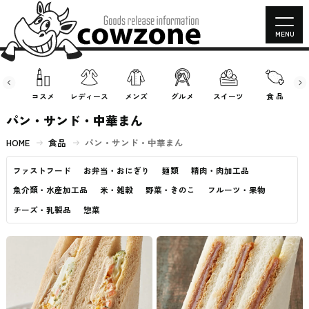
MENU
房具
コスメ
レディース
メンズ
グルメ
スイーツ
食 品
パン・サンド・中華まん
HOME
食品
パン・サンド・中華まん
ファストフード
お弁当・おにぎり
麺類
精肉・肉加工品
魚介類・水産加工品
米・雑穀
野菜・きのこ
フルーツ・果物
チーズ・乳製品
惣菜