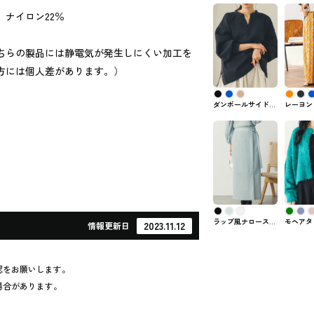
、ナイロン22％
ちらの製品には静電気が発生しにくい加工を
方には個人差があります。）
ダンボールサイドス
レーヨン
リットプルオーバー
ワイドパン
nina（
ナ） #
ツ
ラップ風ナロースカ
モヘアタ
2023.11.12
情報
更新日
ート hunchで購入で
ショート
きるスカート
ン hunc
認をお願いします。
場合があります。