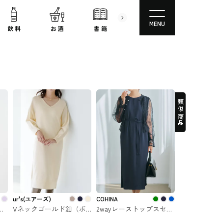
MENU
飲 料
お 酒
書 籍
文房具
コスメ
類似商品
ur's(ユアーズ)
COHINA
レ
Vネックゴールド釦（ボ
2wayレーストップスセッ
タン）ニットワンピース
トワンピース-short &