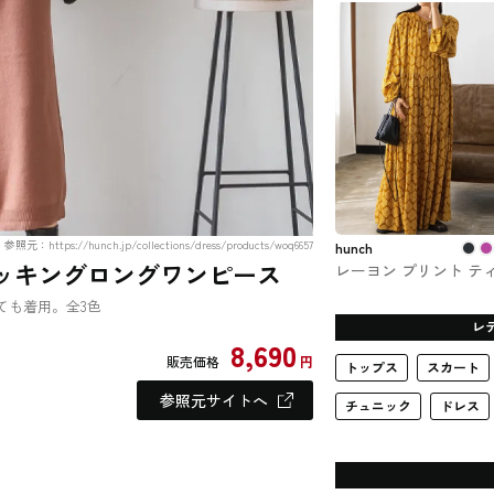
FURFUR（ファーファ
ー）
参照元：https://hunch.jp/collections/dress/products/woq6657
hunch
ドッキングロングワンピース
レーヨン プリント テ
アードワンピース lil
ても着用。全3色
nina（リル・ニーナ）
レ
8,690
販売価格
円
トップス
スカート
参照元サイトへ
チュニック
ドレス