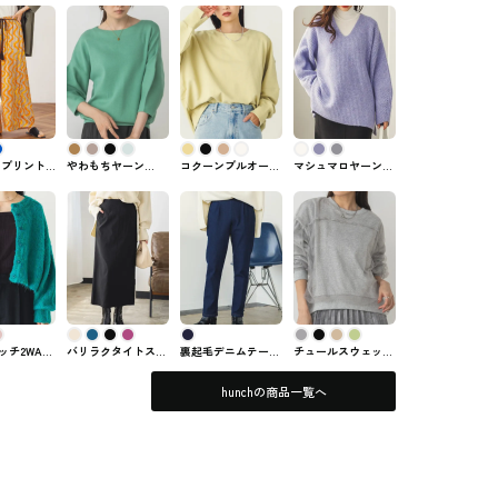
 プリント
やわもちヤーン
コクーンプルオーバ
マシュマロヤーンV
ツ lil
2WAY 袖ぽわんニッ
ー hunchのトップス
ネックニット hunch
リル・ニー
ト【静電気防止】
#トップス
ズボン・パン
hunchのトップス
ッチ2WAY
バリラクタイトスカ
裏起毛デニムテーパ
チュールスウェット
カーディガ
ート ストレッチ
ードパンツ hunch #
トップス【新色追
h #トップス
hunch #スカート
ズボン・パンツ
加】 hunchのトップ
hunchの商品一覧へ
ス