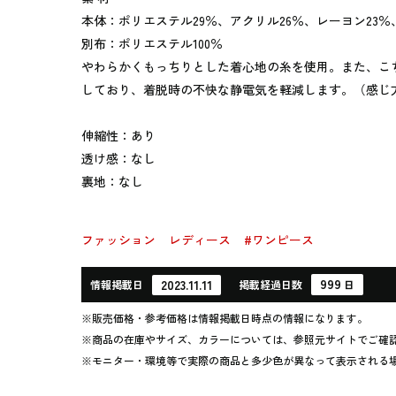
本体：ポリエステル29％、アクリル26％、レーヨン23％
別布：ポリエステル100％
やわらかくもっちりとした着心地の糸を使用。また、こ
しており、着脱時の不快な静電気を軽減します。（感じ
伸縮性：あり
透け感：なし
裏地：なし
ファッション
レディース
#ワンピース
999
2023.11.11
情報
掲載日
掲載
経過
日数
日
※販売価格・参考価格は情報掲載日時点の情報になります。
※商品の在庫やサイズ、カラーについては、参照元サイトでご確
※モニター・環境等で実際の商品と多少色が異なって表示される