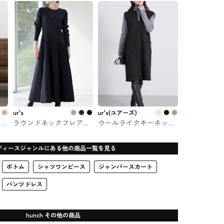
ur's(ユアーズ)
regular COHINAで購入で
きるワンピ
ur's
ur's(ユアーズ)
ィ
ラウンドネックフレアロ
ウールライクキーネックI
ングニットワンピース
ラインワンピース ur's(ユ
ur's #ワンピース
アーズ)
ディースジャンルにある他の商品一覧を見る
ボトム
シャツワンピース
ジャンパースカート
パンツドレス
hunch その他の商品