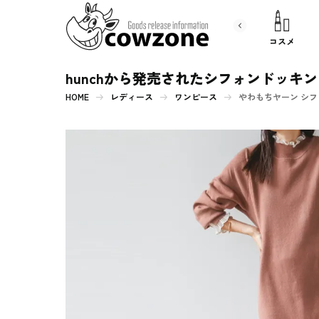
書 籍
文房具
コスメ
hunchから発売されたシフォンドッキ
HOME
レディース
ワンピース
やわもちヤーン シフ