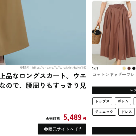
参照元：https://ur-s.me/fs/fsurs/skirt/bdxn1842
147
上品なロングスカート。ウエ
コットンギャザーフレ
スカート 147
なので、腰周りもすっきり見
ichi_yon_nana
レ
トップス
ボトム
チュニック
ドレス
5,489
販売価格
円
参照元サイトへ