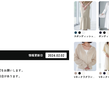
スポンディッシュニ
ボンディ
ットマーメイドスカ
ワンピース 
ート ur's #スカート
ンピース
2024.02.02
情報
更新日
認をお願いします。
場合があります。
Vネックラグランス
Vネック
リーブシアーニット
（ボタン
カーディガン ur'sの
ンピース 
トップス
ーズ)