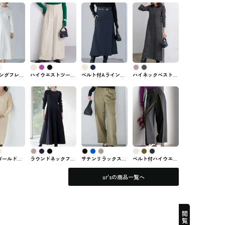
ングフレア
ハイウエストツータ
ベルト付Aラインラ
ハイネックベスト×
ur's #ワ
ックワイドパンツ
ップスカート ur's #
ワンピースセットア
ur's #ボトム
スカート
ップ ur's(ユアーズ)
ゴールド釦
ラウンドネックフレ
サテンリラックスワ
ベルト付ハイウエス
）ニットワ
アロングニットワン
イドパンツ ur's #ボ
トタックワイドパン
ur's(ユア
ピース ur's #ワンピ
トム
ツ ur's #ボトム
ur'sの商品一覧へ
ース