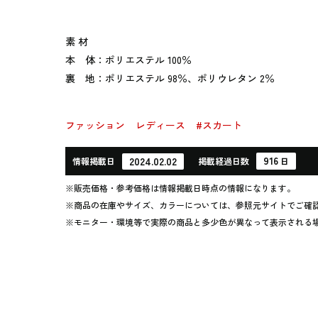
素 材
本 体：ポリエステル 100％
裏 地：ポリエステル 98％、ポリウレタン 2％
ファッション
レディース
#スカート
916
2024.02.02
情報
掲載日
掲載
経過
日数
日
※販売価格・参考価格は情報掲載日時点の情報になります。
※商品の在庫やサイズ、カラーについては、参照元サイトでご確
※モニター・環境等で実際の商品と多少色が異なって表示される