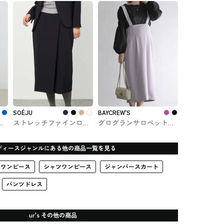
ichi_yon_nana
ト
SOÉJU
BAYCREW'S
ア
ストレッチファインロン
グログランサロペットス
グタイトスカート
カート BAYCREW'Sで購
SOÉJU（ソージュ）#ボ
入できるLa Totalitéのス
ディースジャンルにある他の商品一覧を見る
トム
カート
ワンピース
シャツワンピース
ジャンパースカート
パンツドレス
ur's その他の商品