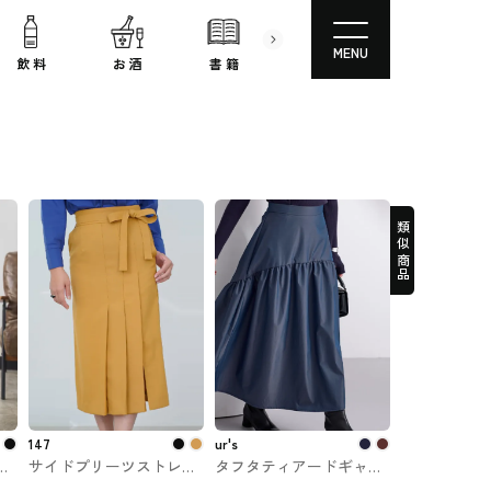
MENU
飲 料
お 酒
書 籍
文房具
コスメ
類似商品
147
ur's
ー
サイドプリーツストレー
タフタティアードギャザ
トスカート 147
ースカート ur's #スカー