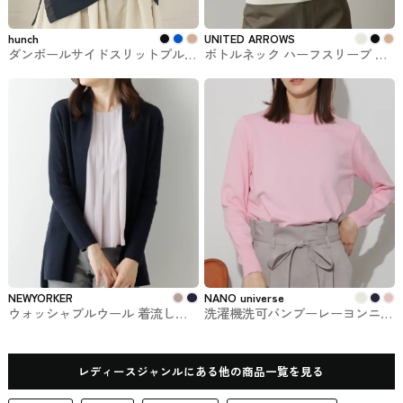
hunch
UNITED ARROWS
ダンボールサイドスリットプルオ
ボトルネック ハーフスリーブ ニ
ーバー
ット UNITED ARROWS #トップ
ス
NEWYORKER
NANO universe
ウォッシャブルウール 着流しニ
洗濯機洗可バンブーレーヨンニッ
ットカーディガン NEWYORKER #
トプルオーバー NANO universe #
トップス
ニット
レディースジャンルにある他の商品一覧を見る