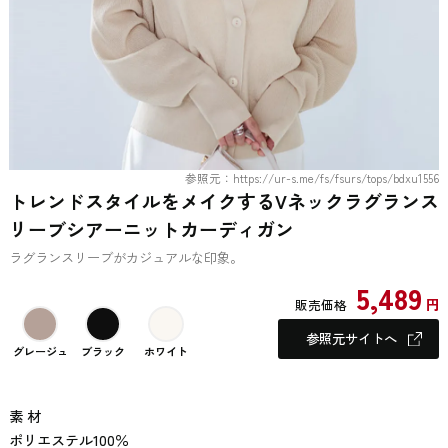
参照元：https://ur-s.me/fs/fsurs/tops/bdxu1556
トレンドスタイルをメイクするVネックラグランス
リーブシアーニットカーディガン
ラグランスリーブがカジュアルな印象。
5,489
円
販売価格
参照元サイトへ
グレージュ
ブラック
ホワイト
素 材
ポリエステル100％