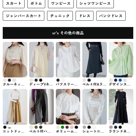
スカート
ボトム
ワンピース
シャツワンピース
ジャンパースカート
チュニック
ドレス
パンツドレス
ur's その他の商品
クルーネック
ディープVネッ
パフスリーブ
ベルト付Aライ
デザインスリ
ケープブラウ
クチュニック
ペプラムブラ
ンラップスカ
ーブバンドカ
ス ur'sのトッ
ベスト ur's #
ウス ur'sのト
ート ur's #ス
ラーフレアシ
プス
ワンピース
ップス
カート
ャツ ur'sで購
入できるトッ
プス
ニットドッキ
ベルト付ハイ
ボリューム袖
ショートニッ
ラウンドネッ
ングタフタワ
ウエストタッ
ブラウス ur's
トカーディガ
クフレアロン