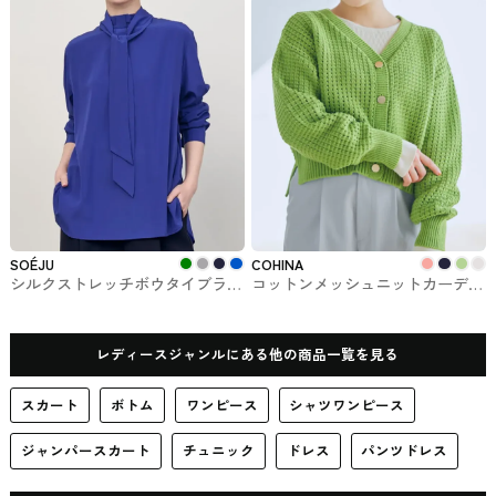
SOÉJU
COHINA
シルクストレッチボウタイブラウ
コットンメッシュニットカーディ
ス SOÉJU（ソージュ）
ガン COHINAのトップス
レディースジャンルにある他の商品一覧を見る
スカート
ボトム
ワンピース
シャツワンピース
ジャンパースカート
チュニック
ドレス
パンツドレス