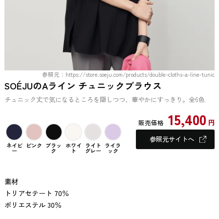
参照元：https://store.soeju.com/products/double-cloths-a-line-tunic
SOÉJUのAライン チュニックブラウス
チュニック丈で気になるところを隠しつつ、華やかにすっきり。全6色
15,400
円
販売価格
参照元サイトへ
ネイビ
ピンク
ブラッ
ホワイ
ライト
ライラ
ー
ク
ト
グレー
ック
素材
トリアセテート 70％
ポリエステル 30％