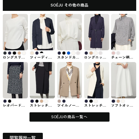
SOÉJU その他の商品
ロングスリー
ツィーディー
スタンドカラ
ロングニット
チェーン柄ボ
ブニットソー
ジャカードノ
ータックブラ
ジャケット
ウタイブラウ
SOÉJU（ソー
ーカラージャ
ウス
SOÉJUで購入
ス SOÉJU（ソ
ジュ）#トップ
ケット SOÉJU
SOÉJU（ソー
できるトップ
ージュ）#トッ
ス
で購入できる
ジュ）#トップ
ス
プス
トップス
ス
レオパード柄
ストレッチフ
ツイルノーカ
ストレッチフ
ソフトオック
スカート
ァインロング
ラーダブルジ
ァインロング
スロングフレ
SOÉJU（ソー
タイトスカー
ャケット
ノーカラージ
アスカート
ジュ）#ボトム
ト SOÉJU（ソ
SOÉJUで購入
ャケット
SOÉJU（ソー
SOÉJUの商品一覧へ
ージュ）#ボト
できるトップ
SOÉJUで購入
ジュ）#スカー
ム
ス
できるトップ
ト
ス
閲覧履歴一覧