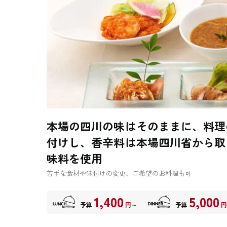
本場の四川の味はそのままに、料理
付けし、香辛料は本場四川省から取
味料を使用
苦手な食材や味付けの変更、ご希望のお料理も可
1,400
5,000
予算
円～
予算
円