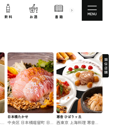
MENU
飲 料
お 酒
書 籍
文房具
コスメ
類似店舗
日本橋たかせ
寒舎 ひばりヶ丘
し
中央区 日本橋堀留町 日
西東京 上海料理 寒舎
本橋たかせ #中華料理
（かんしゃ）ひばりヶ丘