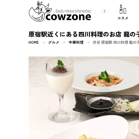
書 籍
文房具
コスメ
原宿駅近くにある四川料理のお店 龍の
HOME
グルメ
中華料理
渋谷 原宿駅 四川料理 龍の