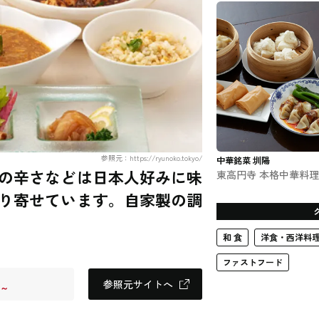
参照元：https://ryunoko.tokyo/
中華銘菜 圳陽
の辛さなどは日本人好みに味
東高円寺 本格中華料
中華銘菜 圳陽（センヨ
り寄せています。自家製の調
ウ）#中華料理
和 食
洋食・西洋料
ファストフード
参照元サイトへ
～