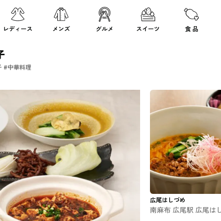
レディース
メンズ
グルメ
スイーツ
食 品
子
子 #中華料理
広尾はしづめ
南麻布 広尾駅 広尾は
づめ #中華料理