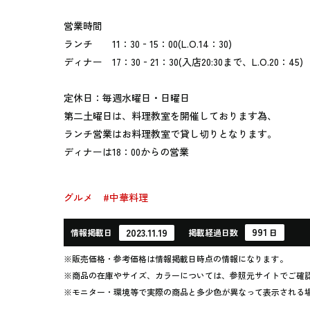
営業時間
ランチ 11：30‐15：00(L.O.14：30)
ディナー 17：30‐21：30(入店20:30まで、L.O.20：45)
定休日：毎週水曜日・日曜日
第二土曜日は、料理教室を開催しております為、
ランチ営業はお料理教室で貸し切りとなります。
ディナーは18：00からの営業
グルメ
#中華料理
991
2023.11.19
情報
掲載日
掲載
経過
日数
日
※販売価格・参考価格は情報掲載日時点の情報になります。
※商品の在庫やサイズ、カラーについては、参照元サイトでご確
※モニター・環境等で実際の商品と多少色が異なって表示される