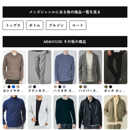
メンズジャンルにある他の商品一覧を見る
トップス
ボトム
ブルゾン
コート
ABAHOUSE その他の商品
カシミヤタッ
フランネラー
ハリヌキ スト
ハイパースト
ポンチ カット
チ Vネックニ
ナスムース パ
レッチ 長袖Ｔ
レッチWフェ
ジャージー テ
ット #トップ
ンツ #ボトム
シャツ #トッ
イスジャケッ
ーパードパン
ス
プス
ト #アウター
ツ #ボトム