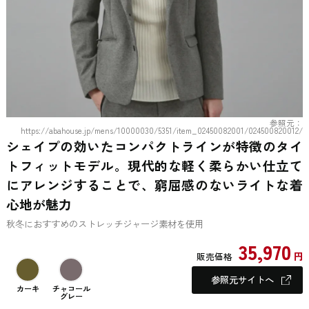
参照元：
https://abahouse.jp/mens/10000030/5351/item_02450082001/024500820012/
シェイプの効いたコンパクトラインが特徴のタイ
トフィットモデル。現代的な軽く柔らかい仕立て
にアレンジすることで、窮屈感のないライトな着
心地が魅力
秋冬におすすめのストレッチジャージ素材を使用
35,970
円
販売価格
参照元サイトへ
カーキ
チャコール
グレー