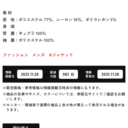
素 材
表 地：ポリエステル 77％、レーヨン 18％、ポリウレタン 5％
身 頃
背 裏：キュプラ 100％
袖 裏：ポリエステル 100％
ファッション
メンズ
#ジャケット
情報
経過
情報
983
2023.11.28
2023.11.28
日
掲載日
日数
更新日
※販売価格・参考価格は情報掲載日時点の情報になります。
※商品の在庫やサイズ、カラーについては、参照元サイトでご確認をお願
いします。
※モニター・環境等で実際の商品と多少色が異なって表示される場合があ
ります。
類似商品