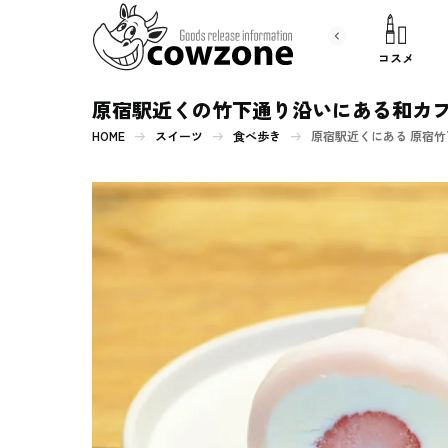
書 籍
文房具
コスメ
原宿駅近くの竹下通り沿いにある和カフ
HOME
スイーツ
食べ歩き
原宿駅近くにある 原宿竹下