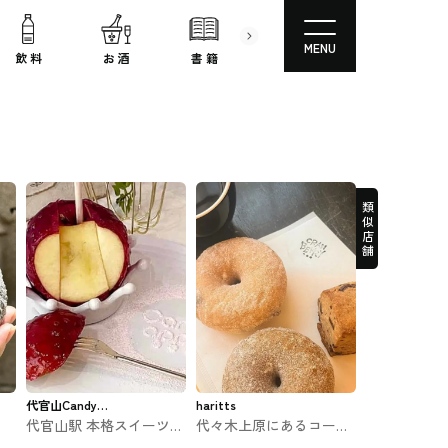
MENU
飲 料
お 酒
書 籍
文房具
コスメ
類似店舗
代官山Candy
haritts
代官山駅 本格スイーツり
代々木上原にあるコーヒ
apple
イ
んご飴専門店カフェ 代官
ーとドーナツのお店 ハリ