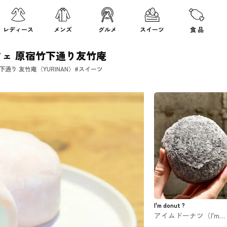
レディース
メンズ
グルメ
スイーツ
食 品
ェ 原宿竹下通り友竹庵
通り 友竹庵（YURINAN）#スイーツ
I'm donut ?
アイムドーナツ（I'm
donut ?） 原宿店 #ス