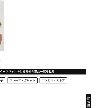
山Candy apple #スイーツ
ッツ（haritts）#スイー
ツ
り
イーツジャンルにある他の商品一覧を見る
菓子
クレープ・ガレット
コンビニ・ストア
閲覧履歴一覧