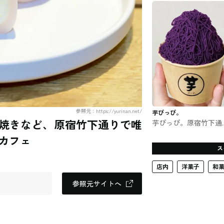
ーツ
参照元：https://yurinan.net/
芋ぴっぴ。
焼きなど、原宿竹下通りで唯
芋ぴっぴ。原宿竹下通
店 #スイーツ
カフェ
ス
店内
洋菓子
和
参照元サイトへ