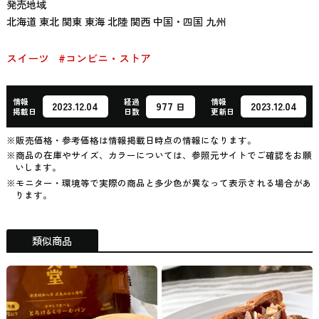
発売地域
北海道 東北 関東 東海 北陸 関西 中国・四国 九州
スイーツ
#コンビニ・ストア
情報
経過
情報
977
2023.12.04
2023.12.04
日
掲載日
日数
更新日
※販売価格・参考価格は情報掲載日時点の情報になります。
※商品の在庫やサイズ、カラーについては、参照元サイトでご確認をお願
いします。
※モニター・環境等で実際の商品と多少色が異なって表示される場合があ
ります。
類似商品