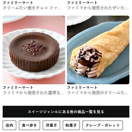
ファミリーマート
ファミリーマート
クリームたい焼きチョコ ファミ
ファミマから発売されたぜいたく
マのスイーツ
果実 和歌山はっさく #コンビニ
スイーツ
ファミリーマート
ファミリーマート
ファミマから発売された濃厚なめ
ファミマから発売のクリームたっ
らかショコラケーキ #コンビニス
ぷり！濃厚チョコクレープ #スイ
イーツ
ーツ
スイーツジャンルにある他の商品一覧を見る
店内
食べ歩き
洋菓子
和菓子
クレープ・ガレット