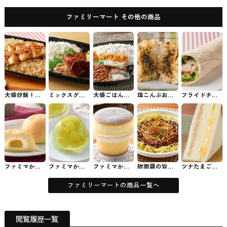
ファミリーマート その他の商品
大盛炒飯！台
ミックスグリ
大盛ごはん！
塩こんぶおむ
フライドチキ
湾風から揚げ
ル弁当 ファミ
まんぷくミッ
すび（海苔佃
ンのトルティ
弁当 ファミマ
マのお弁当
クス弁当 ファ
煮） ファミマ
ーヤ【関東・
のお弁当
ミマのお弁当
のおむずび
東海・関西】
ファミマのパ
ン・サンド
ファミマから
ファミマから
ファミマから
甜面醤の旨
ツナたまごサ
発売された八
発売されたく
発売されたス
み！ジャージ
ンド ファミマ
天堂 冷やして
だものを食べ
フレ・プリン
ャー麺 ファミ
のパン・サン
食べるとろけ
る 大粒ぶどう
#コンビニスイ
マの麺
ド
ファミリーマートの商品一覧へ
るくりーむパ
ゼリー #コン
ーツ
ン 紅はるか #
ビニスイーツ
コンビニスイ
ーツ
閲覧履歴一覧