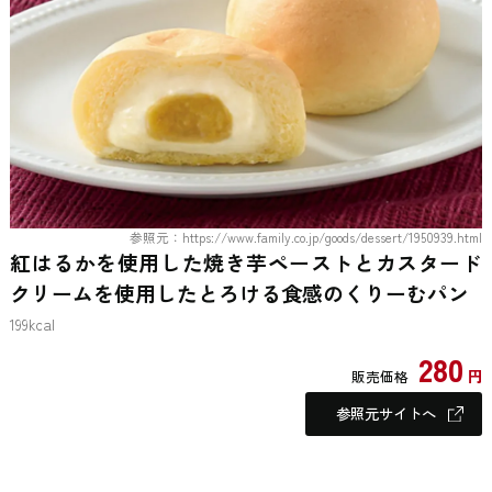
参照元：https://www.family.co.jp/goods/dessert/1950939.html
紅はるかを使用した焼き芋ペーストとカスタード
クリームを使用したとろける食感のくりーむパン
199kcal
280
円
販売価格
参照元サイトへ