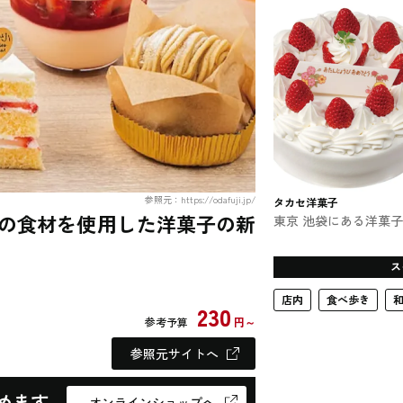
じみの東京洋菓子倶楽
参照元：https://odafuji.jp/
タカセ洋菓子
の食材を使用した洋菓子の新
東京 池袋にある洋菓
お店 タカセ洋菓子 #
ーツ
ス
店内
食べ歩き
230
参考予算
円～
参照元サイトへ
めます
オンラインショップへ