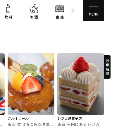
MENU
飲 料
お 酒
書 籍
文房具
コスメ
類似店舗
プルミエール
シヅカ洋菓子店
菓子
東京 立川市にある洋菓子
東京 三田にあるシヅカ洋
おな
のお店 プルミエール
菓子店 自然菓子研究所 #