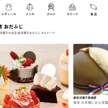
レディース
メンズ
グルメ
スイーツ
食 品
店 おだふじ
洋菓子のお店 西洋菓子おだふじ #スイーツ
東京洋菓子倶楽部
東京 日本橋にある洋
のお店 モンブランで