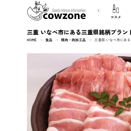
書 籍
文房具
コスメ
三重 いなべ市にある三重県銘柄ブラン
HOME
食品
精肉・肉加工品
三重県 いなべ市にあ