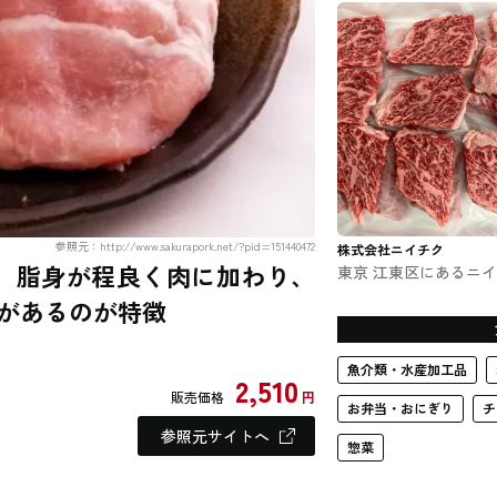
もりなが #食品
参照元：http://www.sakurapork.net/?pid=151440472
株式会社ニイチク
。脂身が程良く肉に加わり、
東京 江東区にあるニ
クが運営する肉彩工房
があるのが特徴
#精肉・肉加工品
魚介類・水産加工品
2,510
販売価格
円
お弁当・おにぎり
チ
参照元サイトへ
惣菜