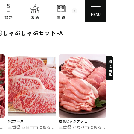
MENU
飲 料
お 酒
書 籍
文房具
コスメ
しゃぶしゃぶセット-A
類似商品
MCフーズ
松葉ピッグファー
精肉
三重県 四日市市にある伊
三重県 いなべ市にある豚
ム
の
勢水沢牛を取り扱うお店
肉（さくらポーク）を専