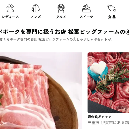
レディース
メンズ
グルメ
スイーツ
食 品
ドポークを専門に扱うお店 松葉ピッグファームの④
るさくらポーク専門のお店 松葉ピッグファームの④しゃぶしゃぶセット-A
森永食品クック
三重県 伊賀市にある
店 伊賀牛専門店 精肉