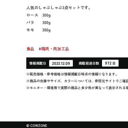
人気のしゃぶしゃぶ3点セットです。
ロース 300g
バラ 300g
モモ 300g
食品
#精肉・肉加工品
972
2023.12.09
情報
掲載日
掲載
経過
日数
日
※販売価格・参考価格は情報掲載日時点の情報になります。
※商品の在庫やサイズ、カラーについては、参照元サイトでご確
※モニター・環境等で実際の商品と多少色が異なって表示される
© COWZONE