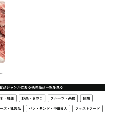
MCフーズ #精肉・肉加工
門に扱うお店 松葉ピッグ
品
ファーム
イチ
®
食品ジャンルにある他の商品一覧を見る
米・雑穀
野菜・きのこ
フルーツ・果物
麺類
ーズ・乳製品
パン・サンド・中華まん
ファストフード