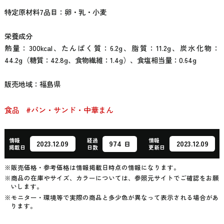
特定原材料7品目：卵・乳・小麦
栄養成分
熱量：300kcal、たんぱく質：6.2g、脂質：11.2g、炭水化物：
44.2g（糖質：42.8g、食物繊維：1.4g）、食塩相当量：0.64g
販売地域：福島県
食品
#パン・サンド・中華まん
情報
経過
情報
974
2023.12.09
2023.12.09
日
掲載日
日数
更新日
※販売価格・参考価格は情報掲載日時点の情報になります。
※商品の在庫やサイズ、カラーについては、参照元サイトでご確認をお願
いします。
※モニター・環境等で実際の商品と多少色が異なって表示される場合があ
ります。