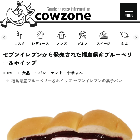
MENU
房具
コスメ
レディース
メンズ
グルメ
スイーツ
食 品
セブンイレブンから発売された福島県産ブルーベリ
ー＆ホイップ
HOME
食品
パン・サンド・中華まん
福島県産ブルーベリー＆ホイップ セブンイレブンの菓子パン