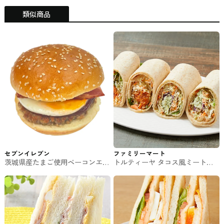
類似商品
セブンイレブン
ファミリーマート
茨城県産たまご使用ベーコンエッ
トルティーヤ タコス風ミートと
グバーガー セブンイレブンのサ
バジルチキン ファミマのパン・
ンド
サンド