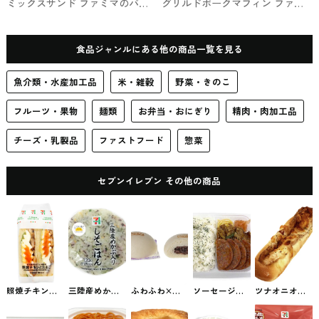
ミックスサンド ファミマのパ
グリルドポークマフィン ファミ
ン・サンド
マのパン・サンド
食品ジャンルにある他の商品一覧を見る
魚介類・水産加工品
米・雑穀
野菜・きのこ
フルーツ・果物
麺類
お弁当・おにぎり
精肉・肉加工品
チーズ・乳製品
ファストフード
惣菜
セブンイレブン その他の商品
照焼チキンと
三陸産めかぶ
ふわふわ×つ
ソーセージス
ツナオニオン
たまごのサン
入り しそごは
ぶつぶ つぶあ
テーキ＆牛焼
のピザパン セ
ド セブンイレ
んおむすび セ
んまん セブン
肉弁当 セブン
ブンイレブン
ブンのサンド
ブンイレブン
の中華まん
のお弁当
の総菜パン