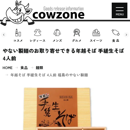
MENU
房具
コスメ
レディース
メンズ
グルメ
スイーツ
食 品
やない製麺のお取り寄せできる年越そば 手縒生そば
4人前
HOME
食品
麺類
年越そば 手縒生そば 4人前 福島のやない製麺