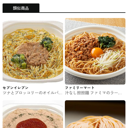
類似商品
セブンイレブン
ファミリーマート
ツナとブロッコリーのオイルパス
汁なし担担麺 ファミマのラーメ
タ セブンのパスタ
ン