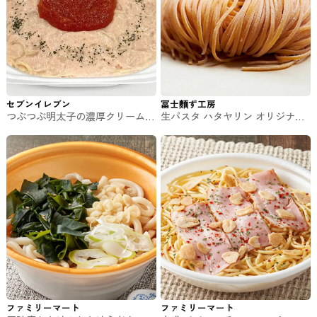
セブンイレブン
冨士麵ず工房
つぶつぶ明太子の濃厚クリームパ
生パスタ ハタヤリン オリジナル
スタ セブンのパスタ
ボロネーゼソース付き１食セット
冨士麵ず工房のお取り寄せ
ファミリーマート
ファミリーマート