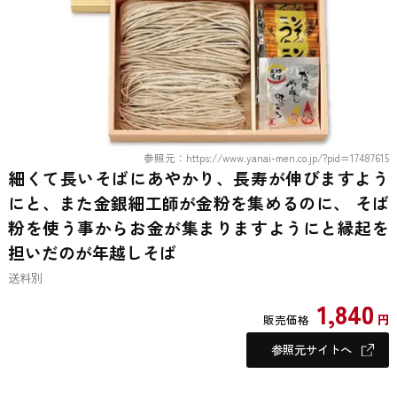
参照元：https://www.yanai-men.co.jp/?pid=17487615
細くて長いそばにあやかり、長寿が伸びますよう
にと、また金銀細工師が金粉を集めるのに、 そば
粉を使う事からお金が集まりますようにと縁起を
担いだのが年越しそば
送料別
1,840
円
販売価格
参照元サイトへ