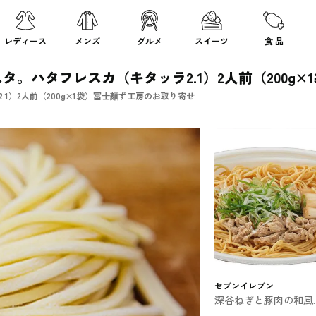
レディース
メンズ
グルメ
スイーツ
食 品
。ハタフレスカ（キタッラ2.1）2人前（200g×
.1）2人前（200g×1袋）冨士麵ず工房のお取り寄せ
セブンイレブン
深谷ねぎと豚肉の和風
パゲティ セブンのパ