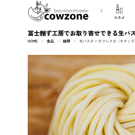
書 籍
文房具
コスメ
冨士麵ず工房でお取り寄せできる生パスタ
HOME
食品
麺類
生パスタ ハタフレスカ（キタッラ2