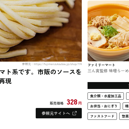
参照元：https://fujimenzukoubou.jp/shop/174
ファミリーマート
マト系です。市販のソースを
三ん寅監修 味噌らー
ファミマのラーメン
再現
魚介類・水産加工品
328
販売価格
円
お弁当・おにぎり
精
参照元サイトへ
ファストフード
惣菜