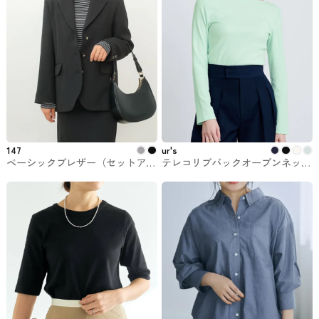
147
ur's
ベーシックブレザー（セットアッ
テレコリブバックオープンネック
プ可能） 147 ichi_yon_nana
トップス ur'sのトップス