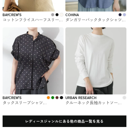
BAYCREW'S
COHINA
コットンフライスハーフスリーブ
ダンガリーバックタックシャツ
プルオーバー BAYCREW'Sで購入
COHINAのトップス
できるIÉNA
BAYCREW'S
URBAN RESEARCH
タックスリーブシャツ
クルーネック長袖カットソー
BAYCREW'Sで購入できるトップ
URBAN RESEARCHで購入できる
ス
かぐれ
レディースジャンルにある他の商品一覧を見る