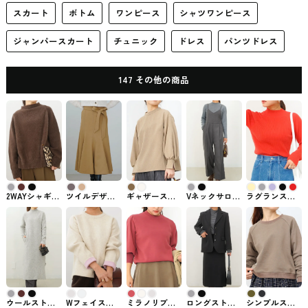
スカート
ボトム
ワンピース
シャツワンピース
ジャンパースカート
チュニック
ドレス
パンツドレス
147 その他の商品
2WAYシャギー
ツイルデザイ
ギャザースリ
Vネックサロペ
ラグランスリ
MIXニット 147
ンスカート
ーブブラウス
ットパンツ
ーブニット
ichi_yon_nana
147
147
147
147
ichi_yon_nana
ichi_yon_nana
ichi_yon_nana
ichi_yon_nana
ウールストレ
Wフェイスバ
ミラノリブタ
ロングストレ
シンプルスウ