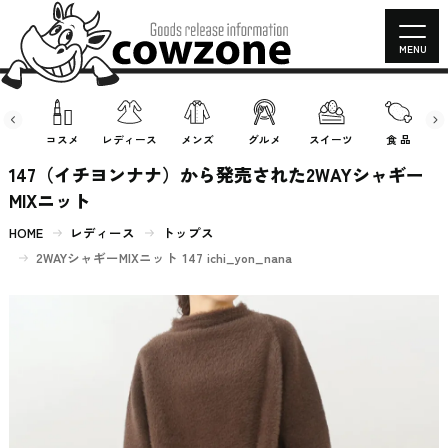
MENU
房具
コスメ
レディース
メンズ
グルメ
スイーツ
食 品
147（イチヨンナナ）から発売された2WAYシャギー
MIXニット
HOME
レディース
トップス
2WAYシャギーMIXニット 147 ichi_yon_nana