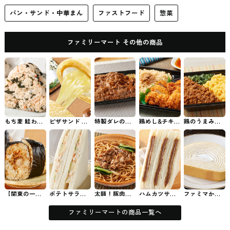
パン・サンド・中華まん
ファストフード
惣菜
ファミリーマート その他の商品
もち麦 鮭わか
ピザサンド も
特製ダレの炙
鶏めし&チキン
鶏のうまみ！
め ファミマの
ちっと生地
り焼牛カルビ
カツ弁当（お
鶏そぼろ弁当
おむずび
の！クワトロ
重 ファミマの
ろし柚子ぽん
ファミマのお
フォルマッジ
お弁当
酢） ファミマ
弁当
ファミマのパ
のお弁当
ン・サンド
【関東の一
ポテトサラダ
太麺！豚肉と
ハムカツサン
ファミマから
部】甘辛唐揚
サンド ファミ
小松菜の焦が
ド ファミマの
発売されたミ
げマヨネーズ
マのパン・サ
し醤油パスタ
パン・サンド
ルクレープロ
おむすび ファ
ンド
ファミマのパ
ール #コンビ
ファミリーマートの商品一覧へ
ミマのおむず
スタ
ニスイーツ
び