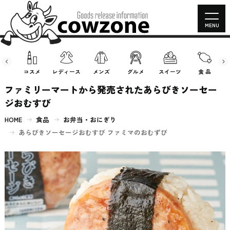
MENU
房具
コスメ
レディース
メンズ
グルメ
スイーツ
食 品
ファミリーマートから発売されたあらびきソーセー
ジおむすび
HOME
食品
お弁当・おにぎり
あらびきソーセージおむすび ファミマのおむずび