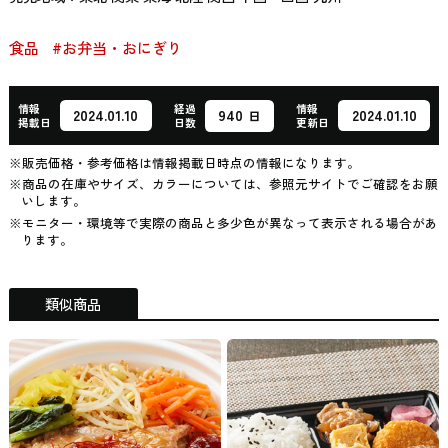
食品
#お弁当・おにぎり
情報
経過
情報
940
2024.01.10
2024.01.10
日
掲載日
日数
更新日
※販売価格・参考価格は情報掲載日時点の情報になります。
※商品の在庫やサイズ、カラーについては、参照元サイトでご確認をお願
いします。
※モニター・環境等で実際の商品と多少色が異なって表示される場合があ
ります。
類似商品