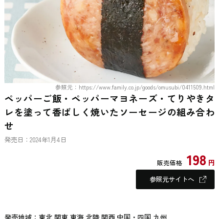
参照元：https://www.family.co.jp/goods/omusubi/0411509.html
ペッパーご飯・ペッパーマヨネーズ・てりやきタ
レを塗って香ばしく焼いたソーセージの組み合わ
せ
発売日：2024年1月4日
198
円
販売価格
参照元サイトへ
発売地域：東北 関東 東海 北陸 関西 中国・四国 九州