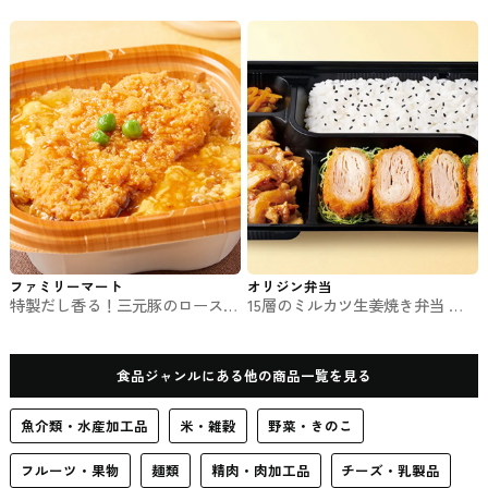
とのお弁当
お弁当
ファミリーマート
オリジン弁当
特製だし香る！三元豚のロースか
15層のミルカツ生姜焼き弁当 オ
つ丼 ファミマのお弁当
リジン弁当のお弁当
食品ジャンルにある他の商品一覧を見る
魚介類・水産加工品
米・雑穀
野菜・きのこ
フルーツ・果物
麺類
精肉・肉加工品
チーズ・乳製品