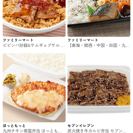
ファミリーマート
ファミリーマート
ビビンバ炒飯&サムギョプサル フ
【東海・関西・中国・四国・九
ァミマのお弁当
州】幕の内弁当 ファミマのお弁
当
ほっともっと
セブンイレブン
九州チキン南蛮弁当 ほっともっ
炭火焼き牛カルビ弁当 セブンの