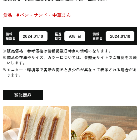
食品
#パン・サンド・中華まん
情報
経過
情報
938
2024.01.10
2024.01.10
日
掲載日
日数
更新日
※販売価格・参考価格は情報掲載日時点の情報になります。
※商品の在庫やサイズ、カラーについては、参照元サイトでご確認をお願
いします。
※モニター・環境等で実際の商品と多少色が異なって表示される場合があ
ります。
類似商品