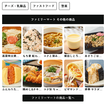
チーズ・乳製品
ファストフード
惣菜
ファミリーマート その他の商品
高菜明太焼ビ
もち麦 鮭わか
コクと深みの
窯出しとろけ
あさりごはん
ーフン ファミ
め ファミマの
カレーうどん
るプリン ファ
（あさりの炊
マのビーフン
おむずび
関東限定 ファ
ミマのスイー
き込み飯） フ
ミマのうどん
ツ
ァミマのお弁
当
ふんわりたま
鶏めし&チキン
コク旨 ちゃん
ピザサンド 極
直巻 サラダチ
ごの満足オム
カツ弁当（お
ぽん ファミマ
旨クリーミー
キンマヨネー
ライスおむす
ろし柚子ぽん
のちゃんぽん
イタリアーナ
ズ ファミマの
び ファミマの
酢） ファミマ
味 ファミマの
おむずび
ファミリーマートの商品一覧へ
おむずび
のお弁当
パン・サンド