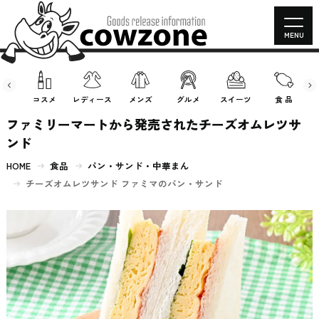
MENU
房具
コスメ
レディース
メンズ
グルメ
スイーツ
食 品
ファミリーマートから発売されたチーズオムレツサ
ンド
HOME
食品
パン・サンド・中華まん
チーズオムレツサンド ファミマのパン・サンド