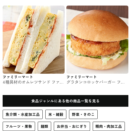
ワトロフォルマッジ ファミマの
サンド
パン・サンド
ファミリーマート
ファミリーマート
4種具材のオムレツサンド ファミ
グラタンコロッケバーガー ファ
マのパン・サンド
ミマのパン・サンド
食品ジャンルにある他の商品一覧を見る
魚介類・水産加工品
米・雑穀
野菜・きのこ
フルーツ・果物
麺類
お弁当・おにぎり
精肉・肉加工品