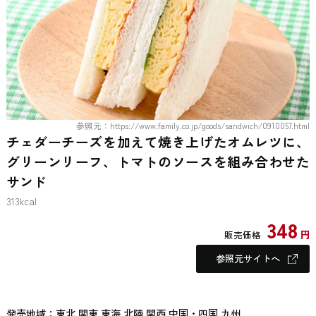
参照元：https://www.family.co.jp/goods/sandwich/0910057.html
チェダーチーズを加えて焼き上げたオムレツに、
グリーンリーフ、トマトのソースを組み合わせた
サンド
313kcal
348
円
販売価格
参照元サイトへ
発売地域：東北 関東 東海 北陸 関西 中国・四国 九州