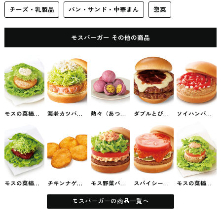
チーズ・乳製品
パン・サンド・中華まん
惣菜
モスバーガー その他の商品
モスの菜摘
海老カツバー
熱々（あつあ
ダブルとびき
ソイハンバー
（なつみ）海
ガー モスバー
つ）おさつボ
りチーズ ～北
ガー モスバー
老カツ モスバ
ガー #ファス
ール 5個入り
海道産ゴーダ
ガー #ファス
ーガー #ファ
トフード
モスバーガー
チーズ使用～
トフード
ストフード
の期間限定
モスバーガー
#ファストフー
ド
モスの菜摘
チキンナゲッ
モス野菜バー
スパイシーモ
モスの菜摘
（なつみ）ロ
ト（5コ入り）
ガー モスバー
スバーガー モ
（なつみ）ソ
ースカツ モス
モスバーガー
ガー #ファス
スバーガー #
イモス野菜 モ
バーガー #フ
#ファストフー
トフード
ファストフー
スバーガー #
モスバーガーの商品一覧へ
ァストフード
ド
ド
ファストフー
ド