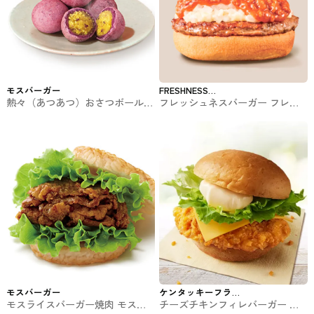
モスバーガー
FRESHNESS
熱々（あつあつ）おさつボール 5
フレッシュネスバーガー フレッ
BURGER
個入り モスバーガーの期間限定
シュネスバーガーのバーガー
モスバーガー
ケンタッキーフラ
モスライスバーガー焼肉 モスバ
チーズチキンフィレバーガー ケ
イドチキン