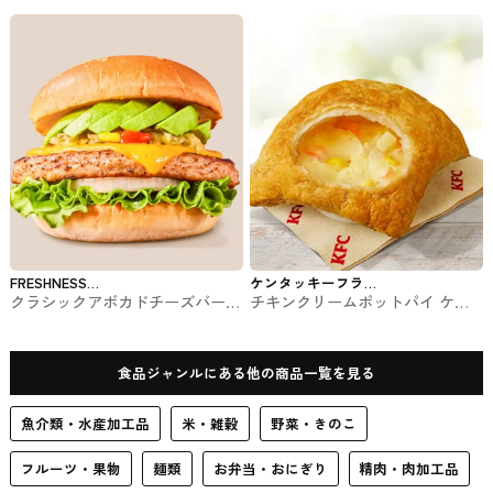
ーガー #ファストフード
ンタッキー #ファストフード
FRESHNESS
ケンタッキーフラ
クラシックアボカドチーズバーガ
チキンクリームポットパイ ケン
BURGER
イドチキン
ー フレッシュネスバーガーのバ
タッキー #ファストフード
ーガー
食品ジャンルにある他の商品一覧を見る
魚介類・水産加工品
米・雑穀
野菜・きのこ
フルーツ・果物
麺類
お弁当・おにぎり
精肉・肉加工品