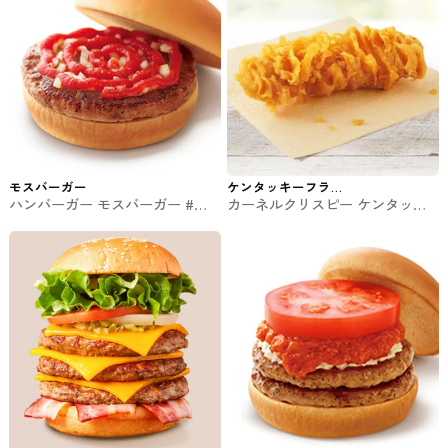
モスバーガー
ケンタッキーフラ
ハンバーガー モスバーガー #フ
カーネルクリスピー ケンタッキ
イドチキン
ァストフード
ー #ファストフード