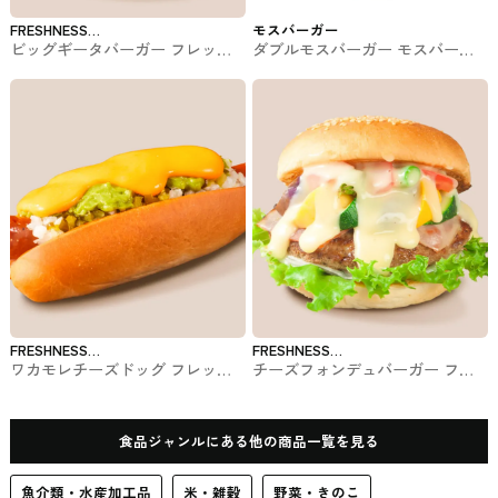
FRESHNESS
モスバーガー
ビッグギータバーガー フレッシ
ダブルモスバーガー モスバーガ
BURGER
ュネスバーガーのバーガー
ー #ファストフード
FRESHNESS
FRESHNESS
ワカモレチーズドッグ フレッシ
チーズフォンデュバーガー フレ
BURGER
BURGER
ュネスバーガーのホットドッグ
ッシュネスバーガーのバーガー
食品ジャンルにある他の商品一覧を見る
魚介類・水産加工品
米・雑穀
野菜・きのこ