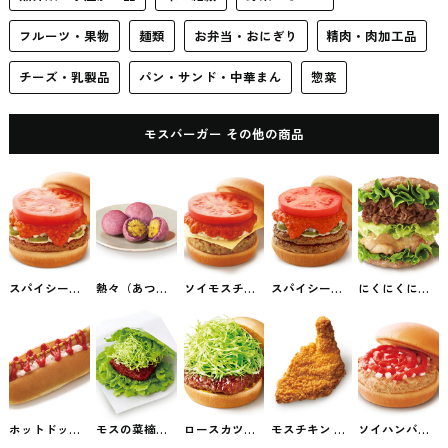
フルーツ・果物
麺類
お弁当・おにぎり
精肉・肉加工品
チーズ・乳製品
パン・サンド・中華まん
惣菜
モスバーガー その他の商品
スパイシーモ
熱々（あつあ
ソイモスチー
スパイシーダ
にくにくにく
スバーガー モ
つ）おさつボ
ズバーガー モ
ブルモスバー
バーガー モス
スバーガー #
ール 3個入り
スバーガー #
ガー モスバー
バーガー #フ
ファストフー
モスバーガー
ファストフー
ガー #ファス
ァストフード
ド
の期間限定
ド
トフード
ホットドッグ
モスの菜摘
ロースカツバ
モスチキン モ
ソイハンバー
モスバーガー
（なつみ）ロ
ーガー モスバ
スバーガー #
ガー モスバー