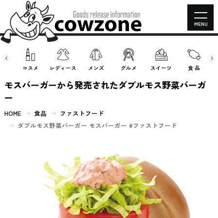
MENU
房具
コスメ
レディース
メンズ
グルメ
スイーツ
食 品
モスバーガーから発売されたダブルモス野菜バーガ
ー
HOME
食品
ファストフード
ダブルモス野菜バーガー モスバーガー #ファストフード