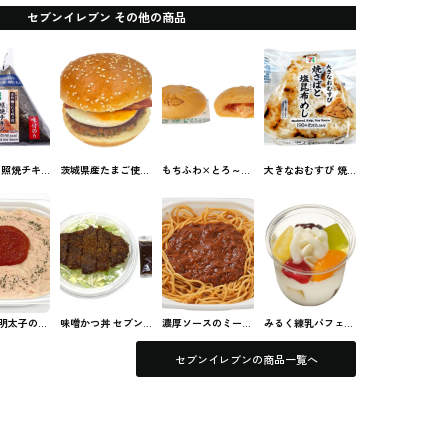
セブンイレブン その他の商品
 照焼チキ
茨城県産たまご使用
もちふわ×とろ～り
大きなおむすび 焼
ーズ セブ
ベーコンエッグバー
ピザまん セブンの
さばと塩昆布めし
ンのおにぎ
ガー セブンイレブ
中華まん
セブンイレブンのお
ンのサンド
にぎり
明太子の濃
味噌かつ丼 セブン
濃厚ソースのミート
みるく練乳パフェ
ムパスタ
のお弁当
パスタ セブンのパ
セブンイレブンのス
パスタ
スタ
イーツ
セブンイレブンの商品一覧へ