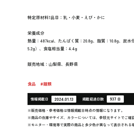
特定原材料7品目：乳・小麦・えび・かに
栄養成分
熱量：487kcal、たんぱく質：20.8g、脂質：10.8g、炭水
5.2g）、食塩相当量：4.4g
販売地域：山梨県、長野県
食品
#麺類
937
2024.01.13
情報
掲載日
掲載
経過
日数
日
※販売価格・参考価格は情報掲載日時点の情報になります。
※商品の在庫やサイズ、カラーについては、参照元サイトでご確
※モニター・環境等で実際の商品と多少色が異なって表示される