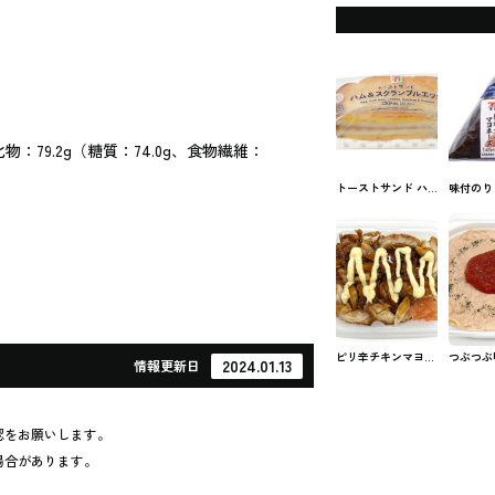
化物：79.2g（糖質：74.0g、食物繊維：
トーストサンド ハ
味付のり
ム＆スクランブルエ
ンマヨネ
ッグ セブンのサン
ンイレブ
ド
り
ピリ辛チキンマヨネ
つぶつぶ
2024.01.13
情報
更新日
ーズ御飯 セブンの
厚クリー
お弁当
セブンの
認をお願いします。
場合があります。