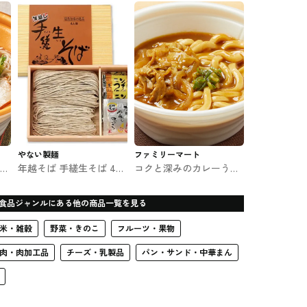
やない製麺
ファミリーマート
ーメ
年越そば 手縒生そば 4人
コクと深みのカレーうど
前 福島のやない製麺
ん 関東限定 ファミマの
うどん
食品ジャンルにある他の商品一覧を見る
米・雑穀
野菜・きのこ
フルーツ・果物
肉・肉加工品
チーズ・乳製品
パン・サンド・中華まん