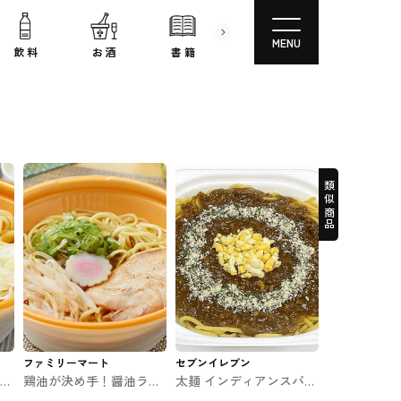
MENU
飲 料
お 酒
書 籍
文房具
コスメ
類似商品
ファミリーマート
セブンイレブン
 フ
鶏油が決め手！醤油ラー
太麺 インディアンスパゲ
メン ファミマのラーメン
ティ セブンのパスタ