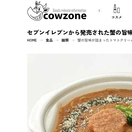
書 籍
文房具
コスメ
セブンイレブンから発売された蟹の旨
HOME
食品
麺類
蟹の旨味が詰まったトマトクリー