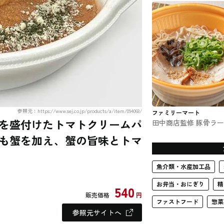
参照元：https://www.sej.co.jp/products/a/item/094068/
ファミリーマート
を盛付けたトマトクリームパ
田中商店監修 豚骨ラ
ン ファミマのラーメン
も蟹を加え、蟹の旨味とトマ
魚介類・水産加工品
お弁当・おにぎり
精
540
販売価格
円
ファストフード
惣菜
参照元サイトへ