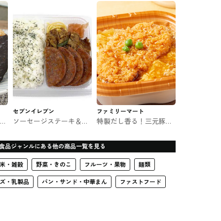
セブンイレブン
ファミリーマート
ーズ
ソーセージステーキ＆牛
特製だし香る！三元豚の
焼肉弁当 セブンのお弁当
ロースかつ丼 ファミマの
お弁当
食品ジャンルにある他の商品一覧を見る
米・雑穀
野菜・きのこ
フルーツ・果物
麺類
ズ・乳製品
パン・サンド・中華まん
ファストフード