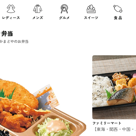
レディース
メンズ
グルメ
スイーツ
食 品
ラ弁当
家かまどやのお弁当
ファミリーマート
【東海・関西・中国・
国・九州】幕の内弁当