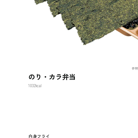
参照元
のり・カラ弁当
1032kcal
白身フライ