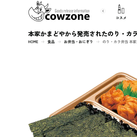
書 籍
文房具
コスメ
本家かまどやから発売されたのり・カ
HOME
食品
お弁当・おにぎり
のり・カラ弁当 本