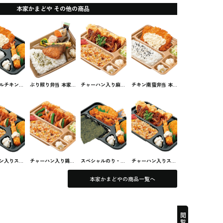
本家かまどや その他の商品
ルチキン南
ぶり照り弁当 本家
チャーハン入り麻婆
チキン南蛮弁当 本
本家かまど
かまどやのお弁当
チキン竜田弁当 本
家かまどやのお弁当
当
家かまどやのお弁当
ン入りスペ
チャーハン入り鶏の
スペシャルのり・カ
チャーハン入りスペ
の甘酢あん
甘酢あんかけ弁当
ラ弁当 本家かまど
シャル麻婆チキン竜
 本家かま
本家かまどやのお弁
やのお弁当
田弁当 本家かまど
本家かまどやの商品一覧へ
弁当
当
やのお弁当