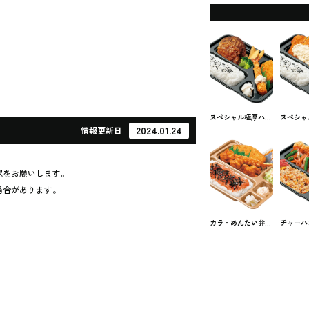
スペシャル極厚ハン
スペシャ
バーグ弁当 本家か
蛮弁当 
2024.01.24
情報
更新日
まどやのお弁当
やのお弁
認をお願いします。
場合があります。
カラ・めんたい弁当
チャーハ
本家かまどやのお弁
シャル鶏
当
かけ弁当
どやのお