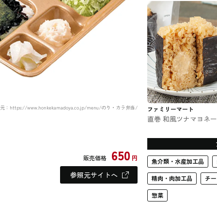
ァミマのお弁当
：https://www.honkekamadoya.co.jp/menu/のり・カラ弁当/
ファミリーマート
直巻 和風ツナマヨネ
ファミマのおむずび
650
販売価格
円
魚介類・水産加工品
参照元サイトへ
精肉・肉加工品
チー
惣菜