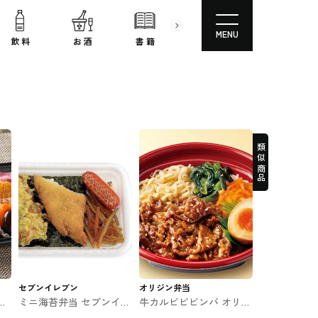
MENU
飲 料
お 酒
書 籍
文房具
コスメ
類似商品
セブンイレブン
オリジン弁当
四
ミニ海苔弁当 セブンイレ
牛カルビビビンバ オリジ
 フ
ブン #お弁当・おにぎり
ン弁当のお弁当