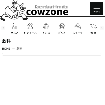
MENU
房具
コスメ
レディース
メンズ
グルメ
スイーツ
食 品
飲料
HOME
飲料