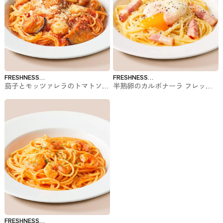
FRESHNESS
FRESHNESS
茄子とモッツァレラのトマトソー
半熟卵のカルボナーラ フレッシ
BURGER
BURGER
ス フレッシュネスバーガーのパ
ュネスバーガーのパスタ
スタ
FRESHNESS