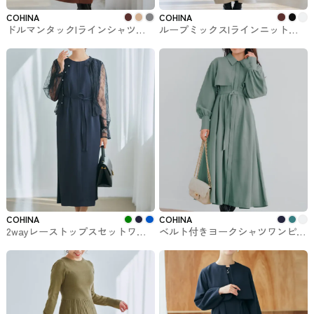
COHINA
COHINA
ドルマンタックIラインシャツワ
ループミックスIラインニットワ
ンピース COHINAで購入できるワ
ンピース COHINAで購入できるワ
ンピ
ンピ
COHINA
COHINA
2wayレーストップスセットワン
ベルト付きヨークシャツワンピー
ピース-short & regular COHINA
ス-short & regular COHINAで購
で購入できるワンピ
入できるワンピ