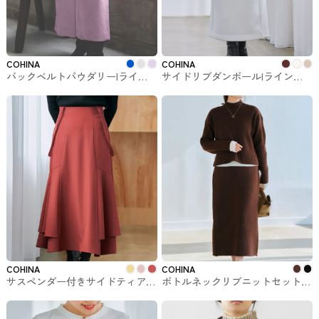
COHINA
COHINA
バックベルトパウダリーIライン
サイドリブダンボールIラインス
スカート-short & regular
カート-short & regular COHINA
COHINAで購入できるスカート
で購入できるスカート
COHINA
COHINA
サスペンダー付きサイドティアー
ボトルネックリブニットセットア
ドマーメイドスカート COHINAで
ップ COHINAで購入できるセット
購入できるスカート
アップ