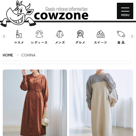
MENU
房具
コスメ
レディース
メンズ
グルメ
スイーツ
食 品
HOME
COHINA