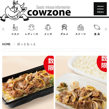
MENU
房具
コスメ
レディース
メンズ
グルメ
スイーツ
食 品
HOME
ほっともっと