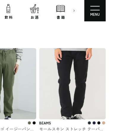
MENU
飲 料
お 酒
書 籍
文房具
コスメ
BEAMS
ーゴ イージーパンツ
モールスキン ストレッチ テーパー