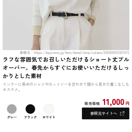
参照元：https://baycrews.jp/item/detail/iena/cutsew/24080900321010
ラフな雰囲気でお召しいただけるショート丈プル
オーバー。春先からすぐにお使いいただけるしっ
かりとした素材
インナーに長めのシャツやカットソーを合わせて裾から見せた着こなしも
オススメ。
11,000
円
販売価格
参照元サイトへ
グレー
ブラック
ホワイト