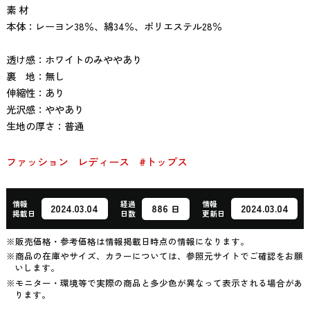
素 材
本体：レーヨン38％、綿34％、ポリエステル28％
透け感：ホワイトのみややあり
裏 地：無し
伸縮性：あり
光沢感：ややあり
生地の厚さ：普通
ファッション
レディース
#トップス
情報
経過
情報
886
2024.03.04
2024.03.04
日
掲載日
日数
更新日
※販売価格・参考価格は情報掲載日時点の情報になります。
※商品の在庫やサイズ、カラーについては、参照元サイトでご確認をお願
いします。
※モニター・環境等で実際の商品と多少色が異なって表示される場合があ
ります。