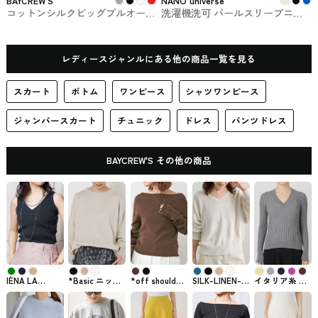
BAYCREW'S
NANO universe
コットンシルクビッグプルオーバ
洗濯機洗可 パールスリーブニッ
ー《予約商品》BAYCREW'Sで買
トトップス NANO universe #ニッ
えるSLOBE IÉNA
ト
レディースジャンルにある他の商品一覧を見る
スカート
ボトム
ワンピース
シャツワンピース
ジャンパースカート
チュニック
ドレス
パンツドレス
BAYCREW'S その他の商品
IÉNA LA
*Basic ニット
*off shoulder
SILK-LINEN-V
イタリア糸 リ
BOUCLE
BAYCREW'Sで
プルオーバー
ネックプルオ
ブVネックプル
PEATH リブノ
買えるMUSE
BAYCREW'Sで
ーバー
オーバー
ースリーブプ
de Deuxiéme
購入できるト
FRAMeWORK
BAYCREW'Sの
ルオーバー
Classe
ップス
BAYCREW'S
VERMEIL par