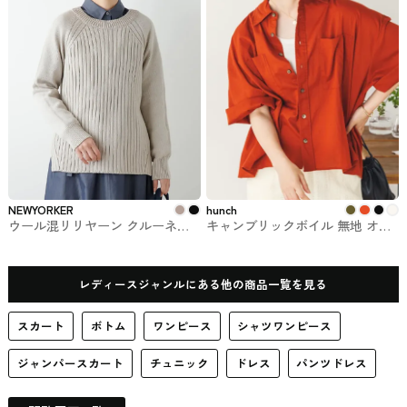
NEWYORKER
hunch
ウール混リリヤーン クルーネッ
キャンブリックボイル 無地 オー
クニットプルオーバー
バー半袖シャツ lil nina（リル・ニ
NEWYORKER #トップス
ーナ） #トップス
レディースジャンルにある他の商品一覧を見る
スカート
ボトム
ワンピース
シャツワンピース
ジャンパースカート
チュニック
ドレス
パンツドレス