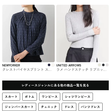
ウス ur'sで購入できるトップス
UNITED ARROWS #トップス
NEWYORKER
UNITED ARROWS
クレストバイヤスプリント スタ
ラメ ハンドステッチ リブニット
ンドカラープルオーバー
UNITED ARROWS #トップス
NEWYORKER #カットソー
レディースジャンルにある他の商品一覧を見る
スカート
ボトム
ワンピース
シャツワンピース
ジャンパースカート
チュニック
ドレス
パンツドレス