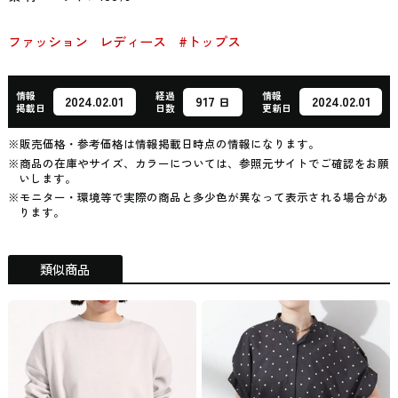
ファッション
レディース
#トップス
情報
経過
情報
917
2024.02.01
2024.02.01
日
掲載日
日数
更新日
※販売価格・参考価格は情報掲載日時点の情報になります。
※商品の在庫やサイズ、カラーについては、参照元サイトでご確認をお願
いします。
※モニター・環境等で実際の商品と多少色が異なって表示される場合があ
ります。
類似商品