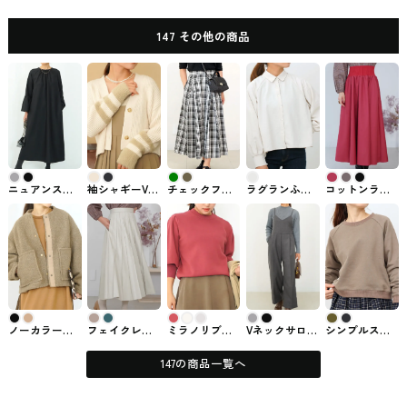
147 その他の商品
ニュアンスス
袖シャギーVネ
チェックフレ
ラグランふん
コットンライ
リーブワンピ
ックカーディ
アスカート
わりショート
クフレアスカ
ース 147
ガン 147
147
ブラウス 147
ート 147
ichi_yon_nana
ichi_yon_nana
ichi_yon_nana
ichi_yon_nana
ichi_yon_nana
ノーカラーラ
フェイクレザ
ミラノリブタ
Vネックサロペ
シンプルスウ
イトジャケッ
ープリーツラ
ックスリーブ
ットパンツ
ェット 147
ト 147
イクスカート
ニット 147
147
ichi_yon_nana
ichi_yon_nana
147
ichi_yon_nana
ichi_yon_nana
147の商品一覧へ
ichi_yon_nana