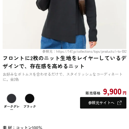
参照元：https://147.jp/collections/tops/products/i-to-592
フロントに2枚のニット生地をレイヤーしているデ
ザインで、存在感を高めるニット
お好みなボトムスを合わせるだけで、スタイリッシュなコーディネート
に。全2色
9,900
円
販売価格
参照元サイトへ
ダークグレ
ブラック
ー
素 材：コットン100％