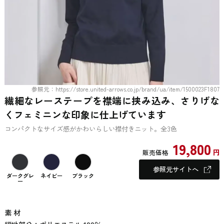
参照元：https://store.united-arrows.co.jp/brand/ua/item/1500023F1807
繊細なレーステープを襟端に挟み込み、さりげな
くフェミニンな印象に仕上げています
コンパクトなサイズ感がかわいらしい襟付きニット。全3色
19,800
円
販売価格
参照元サイトへ
ダークグレ
ネイビー
ブラック
ー
素 材