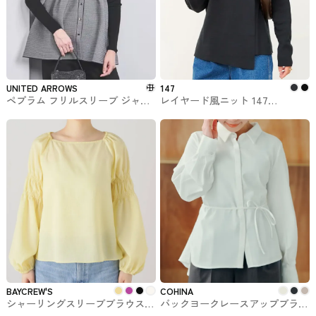
UNITED ARROWS
147
ペプラム フリルスリーブ ジャカ
レイヤード風ニット 147
ード ニットベスト UNITED
ichi_yon_nana
ARROWS #トップス
BAYCREW'S
COHINA
シャーリングスリーブブラウス
バックヨークレースアップブラウ
BAYCREW'Sで購入できるトップ
ス COHINAのトップス