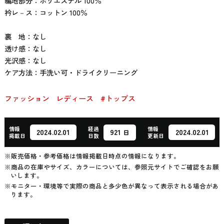
編地部分：ポリエステル 100％
衿レ－ス：コットン 100％
裏 地：なし
透け感：なし
光沢感：なし
ケア方法：手洗い可・ドライクリーニング
ファッション
レディース
#トップス
情報
経過
情報
921
2024.02.01
2024.02.01
日
掲載日
日数
更新日
※販売価格・参考価格は情報掲載日時点の情報になります。
※商品の在庫やサイズ、カラーについては、参照元サイトでご確認をお願
いします。
※モニター・環境等で実際の商品と多少色が異なって表示される場合があ
ります。