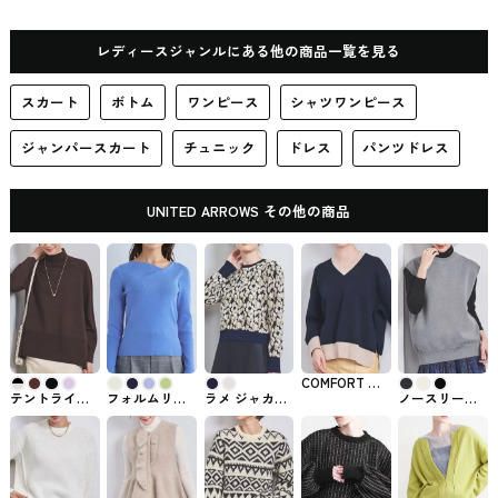
ス
レディースジャンルにある他の商品一覧を見る
スカート
ボトム
ワンピース
シャツワンピース
ジャンパースカート
チュニック
ドレス
パンツドレス
UNITED ARROWS その他の商品
COMFORT ス
ムース Vネッ
テントライン
フォルムリブ
ラメ ジャカー
ノースリーブ
クニット
ハイネック ニ
アシンメトリ
ド プルオーバ
スウェット ニ
UNITED
ット UNITED
ーネック プル
ー ニット
ット2 UNITED
ARROWS #ト
ARROWS #ト
オーバー ニッ
UNITED
ARROWS #ト
ップス
ップス
ト ーウォッシ
ARROWS #ト
ップス
ャブル-
ップス
UNITED
ARROWS #ト
ップス