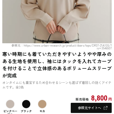
参照元：https://www.urban-research.jp/product/doors/tops/DR37-21A105/?
is=3546507
寒い時期にも着ていただきやすいようやや厚みの
ある生地を使用し、袖にはタックを入れてカーブ
を付けることで立体感のあるボリュームスリーブ
が完成
オンタイムにも重宝するため合わせるシーンも選ばず着回しの効くアイテ
ムです。全3色
8,800
円
販売価格
参照元サイトへ
ピンクベー
ブラック
モカ
ジュ