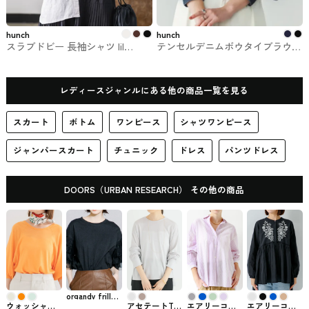
hunch
hunch
スラブドビー 長袖シャツ lil
テンセルデニムボウタイブラウス
nina（リル・ニーナ） #トップス
hunch #トップス
レディースジャンルにある他の商品一覧を見る
スカート
ボトム
ワンピース
シャツワンピース
ジャンパースカート
チュニック
ドレス
パンツドレス
DOORS（URBAN RESEARCH） その他の商品
organdy frill
tee Tシャツ
ウォッシャブ
アセテートTブ
エアリーコッ
エアリーコッ