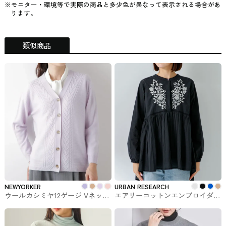
※モニター・環境等で実際の商品と多少色が異なって表示される場合があ
ります。
類似商品
NEWYORKER
URBAN RESEARCH
ウールカシミヤ12ゲージ Vネック
エアリーコットンエンブロイダリ
ニットカーディガン
ーブラウス URBAN RESEARCHで
NEWYORKER #トップス
購入できるSonny Label