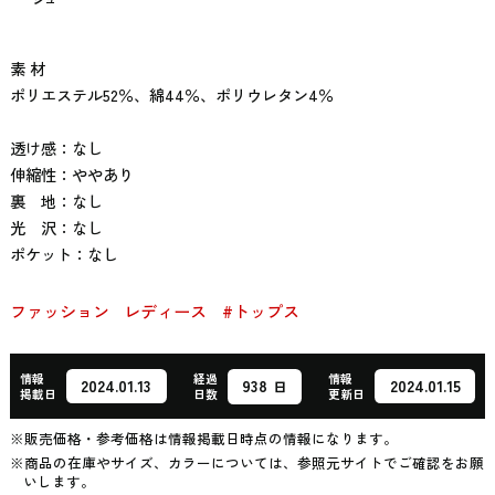
素 材
ポリエステル52％、綿44％、ポリウレタン4％
透け感：なし
伸縮性：ややあり
裏 地：なし
光 沢：なし
ポケット：なし
ファッション
レディース
#トップス
情報
経過
情報
938
2024.01.13
2024.01.15
日
掲載日
日数
更新日
※販売価格・参考価格は情報掲載日時点の情報になります。
※商品の在庫やサイズ、カラーについては、参照元サイトでご確認をお願
いします。