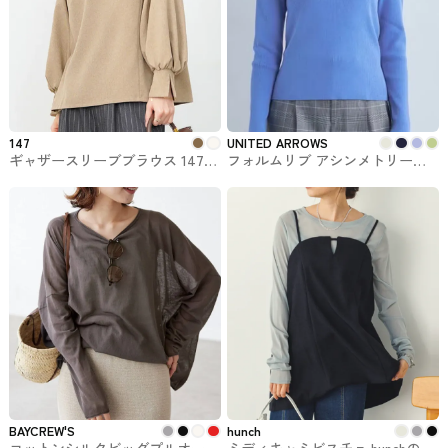
147
UNITED ARROWS
ギャザースリーブブラウス 147
フォルムリブ アシンメトリーネ
ichi_yon_nana
ック プルオーバー ニット ーウォ
ッシャブル- UNITED ARROWS #
トップス
BAYCREW'S
hunch
コットンシルクビッグプルオーバ
ミディキャミビスチェ hunchのト