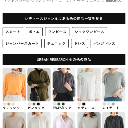
ー《予約商品》BAYCREW'Sで買
ップス
えるSLOBE IÉNA
レディースジャンルにある他の商品一覧を見る
スカート
ボトム
ワンピース
シャツワンピース
ジャンパースカート
チュニック
ドレス
パンツドレス
URBAN RESEARCH その他の商品
ウォッシャブ
ピンタックシ
2WAYネックフ
ソデレースプ
レイヤードカ
ルシルク混ド
ャツ 女性ファ
リルブラウス
ルオーバー
ットソー
ルマンニット
ッションブラ
URBAN
URBAN
URBAN
URBAN
ンド DOORS
RESEARCHで
RESEARCHで
RESEARCHで
RESEARCHで
購入できるト
購入できるト
購入できるト
購入できる
ップス
ップス
ップス
ROSSO