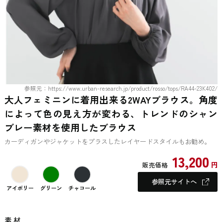
参照元：https://www.urban-research.jp/product/rosso/tops/RA44-23K402/
大人フェミニンに着用出来る2WAYブラウス。角度
によって色の見え方が変わる、トレンドのシャン
ブレー素材を使用したブラウス
カーディガンやジャケットをプラスしたレイヤードスタイルもお勧め。
13,200
円
販売価格
参照元サイトへ
アイボリー
グリーン
チャコール
素 材