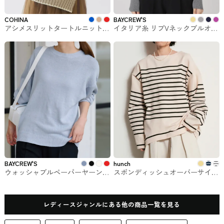
COHINA
BAYCREW'S
アシメスリットタートルニット
イタリア糸 リブVネックプルオー
COHINAで購入できるSTRATA
バー BAYCREW'SのVERMEIL par
iena
BAYCREW'S
hunch
ウォッシャブルペーパーヤーンニ
スポンディッシュオーバーサイズ
ット BAYCREW'Sで買える
ボーダーニット
FRAMeWORK
レディースジャンルにある他の商品一覧を見る