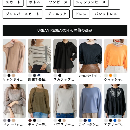
スカート
ボトム
ワンピース
シャツワンピース
ジャンパースカート
チュニック
ドレス
パンツドレス
URBAN RESEARCH その他の商品
organdy frill
tee Tシャツ
リネンボイル
針抜き長袖カ
スカラップス
ウォッシャブ
URBAN
フリンジブラ
ットソー 女性
リーブギャザ
ルシルク混ド
RESEARCHで
ウス URBAN
ファッション
ーブラウス 女
ルマンニット
購入できる
RESEARCHで
ブランド
性ファッショ
URBAN
LAATO
購入できるト
DOORS
ンブランド
RESEARCHで
ップス
DOORS
購入できる
ROSSO
ドットバック
ギャザーヨウ
パフスリーブ
ライトダンボ
エアリーコッ
リボンブラウ
リュウブラウ
コンビプルオ
ールニットプ
トンエンブロ