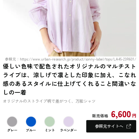
参照元：https://www.urban-research.jp/product/sonny-label/tops/LA45-23R601/
優しい色味で配色されたオリジナルのマルチスト
ライプは、涼しげで凛とした印象に加え、こなれ
感のあるスタイルに仕上げてくれること間違いな
しの一着
オリジナルのストライプ柄で差がつく、万能シャツ
6,600
円
販売価格
参照元サイトへ
グレー
ブルー
ミント
ラベンダー