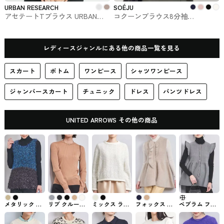
URBAN RESEARCH
SOÉJU
アセテートTブラウス URBAN
コクーンブラウス8分袖
RESEARCHで購入できるトップス
SOÉJU（ソージュ）#トップス
レディースジャンルにある他の商品一覧を見る
スカート
ボトム
ワンピース
シャツワンピース
ジャンパースカート
チュニック
ドレス
パンツドレス
UNITED ARROWS その他の商品
メタリック シ
リブ クルーネ
ミックス ラメ
フォックス カ
ペプラム フリ
ャギー ニット
ック ニット
ツイード ニッ
シミヤ フリル
ルスリーブ ジ
ベスト
UNITED
ト UNITED
ベスト
ャカード ニッ
UNITED
ARROWS #ト
ARROWS #ト
UNITED
トベスト