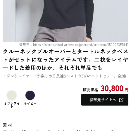
参照元：https://store.united-arrows.co.jp/brand/ua/item/1500023F1942
クルーネックプルオーバーとタートルネックベス
トがセットになったアイテムです。二枚をレイヤ
ードした着用のほか、それぞれ単品でも
モダンなレイヤードが楽しめる長袖&ベストの3WAYニットセット。全2色
30,800
円
販売価格
参照元サイトへ
オフホワイ
ネイビー
ト
素 材