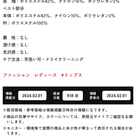
長 袖：ポリエステル82％、ナイロン16％、ポリウレタン2％
ベスト部分
本体：ポリエステル82％、ナイロン16％、ポリウレタン2％
衿：ポリエステル100％
裏 地：なし
透け感：なし
光沢感：なし
ケア方法：手洗い可・ドライクリーニング
ファッション
レディース
#トップス
情報
経過
情報
918
2024.02.01
2024.02.01
日
掲載日
日数
更新日
※販売価格・参考価格は情報掲載日時点の情報になります。
※商品の在庫やサイズ、カラーについては、参照元サイトでご確認をお願
いします。
※モニター・環境等で実際の商品と多少色が異なって表示される場合があ
ります。