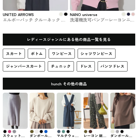
UNITED ARROWS
NANO universe
エルボーパッチ クルーネック ニ
洗濯機洗可バンブーレーヨンニッ
ット UNITED ARROWS #トップ
トカーディガン NANO universe #
ス
カーディガン
レディースジャンルにある他の商品一覧を見る
スカート
ボトム
ワンピース
シャツワンピース
ジャンパースカート
チュニック
ドレス
パンツドレス
hunch その他の商品
スウェットラ
ダンボールオ
マルチウェイ
レーヨン 総柄
ダンボールオ