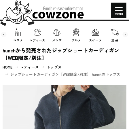
MENU
房具
コスメ
レディース
メンズ
グルメ
スイーツ
食 品
hunchから発売されたジップショートカーディガン
【WEB限定/別注】
HOME
レディース
トップス
ジップショートカーディガン【WEB限定/別注】 hunchのトップス