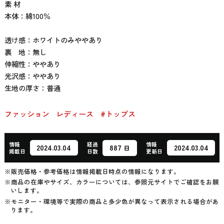
素 材
本体：綿100％
透け感：ホワイトのみややあり
裏 地：無し
伸縮性：ややあり
光沢感：ややあり
生地の厚さ：普通
ファッション
レディース
#トップス
情報
経過
情報
887
2024.03.04
2024.03.04
日
掲載日
日数
更新日
※販売価格・参考価格は情報掲載日時点の情報になります。
※商品の在庫やサイズ、カラーについては、参照元サイトでご確認をお願
いします。
※モニター・環境等で実際の商品と多少色が異なって表示される場合があ
ります。