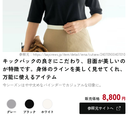
参照元：https://baycrews.jp/item/detail/iena/cutsew/24070900407010
キックバックの良さにこだわり、目面が美しいの
が特徴です。身体のラインを美しく見せてくれ、
万能に使えるアイテム
今シーズンはやや太めなバインダーでカジュアルな印象に。
8,800
円
販売価格
参照元サイトへ
グレー
ブラック
ホワイト