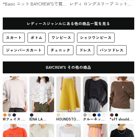
*Basic ニット BAYCREW'Sで買え
レディ ロングスリーブ ニット
るMUSE de Deuxiéme Classe
UNITED ARROWS #トップス
レディースジャンルにある他の商品一覧を見る
スカート
ボトム
ワンピース
シャツワンピース
ジャンパースカート
チュニック
ドレス
パンツドレス
BAYCREW'S その他の商品
Wフェイス ク
IÉNA LA
HOUNDSTOOTH
クルーネック
*off shoulder
ルーネック プ
BOUCLE コッ
FLAIR SKIRT
シアーロング
プルオーバー
ルオーバー
トンポリシア
BAYCREW'Sで
Ｔシャツ
BAYCREW'Sで
BAYCREW'Sで
ーフリルブラ
購入できる
BAYCREW'Sで
購入できるト
購入できるト
ウス
NOBLEのスカ
購入できるト
ップス
ップス
BAYCREW'Sで
ート
ップス