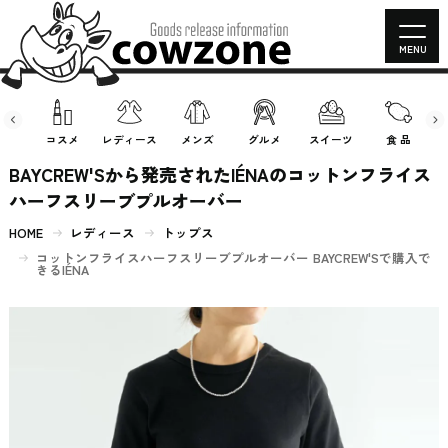
MENU
房具
コスメ
レディース
メンズ
グルメ
スイーツ
食 品
BAYCREW'Sから発売されたIÉNAのコットンフライス
ハーフスリーブプルオーバー
HOME
レディース
トップス
コットンフライスハーフスリーブプルオーバー BAYCREW'Sで購入で
きるIÉNA