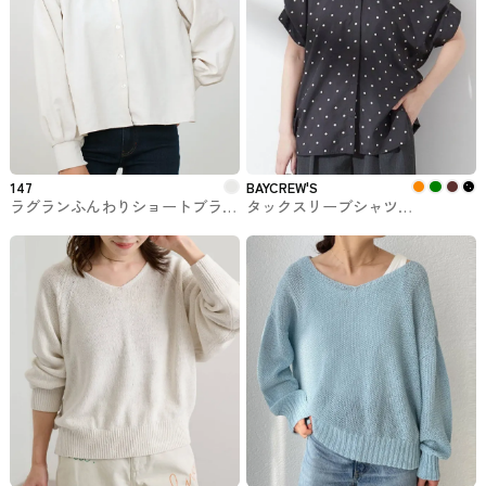
147
BAYCREW'S
ラグランふんわりショートブラウ
タックスリーブシャツ
ス 147 ichi_yon_nana
BAYCREW'Sで購入できるトップ
ス