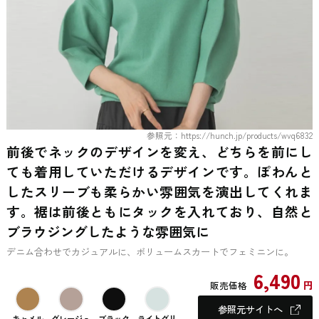
参照元：https://hunch.jp/products/wvq6832
前後でネックのデザインを変え、どちらを前にし
ても着用していただけるデザインです。ぽわんと
したスリーブも柔らかい雰囲気を演出してくれま
す。裾は前後ともにタックを入れており、自然と
ブラウジングしたような雰囲気に
デニム合わせでカジュアルに、ボリュームスカートでフェミニンに。
6,490
円
販売価格
参照元サイトへ
キャメル
グレージュ
ブラック
ライトグリ