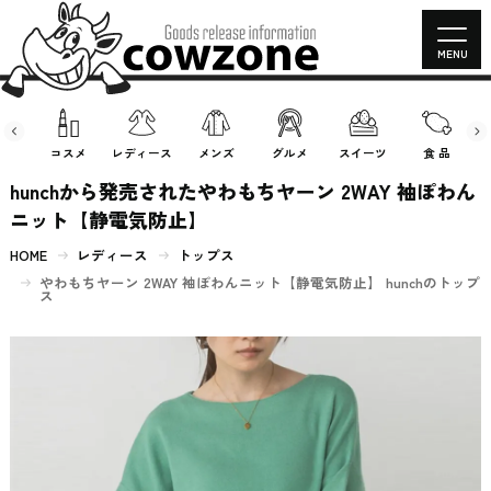
MENU
房具
コスメ
レディース
メンズ
グルメ
スイーツ
食 品
hunchから発売されたやわもちヤーン 2WAY 袖ぽわん
ニット【静電気防止】
HOME
レディース
トップス
やわもちヤーン 2WAY 袖ぽわんニット【静電気防止】 hunchのトップ
ス