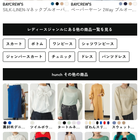
BAYCREW'S
BAYCREW'S
SILK-LINEN-Vネックプルオーバ
ペーパーヤーン 2Way プルオーバ
ー FRAMeWORK BAYCREW'S
ー BAYCREW'Sで買えるSpick and
Span
レディースジャンルにある他の商品一覧を見る
スカート
ボトム
ワンピース
シャツワンピース
ジャンパースカート
チュニック
ドレス
パンツドレス
hunch その他の商品
裏起毛デニム
ツイルボウタ
タートルネッ
ぽわんスリー
スウェットラ
タイトスカー
イブラウス
クリブシアー
ブニットワン
イクロゴニッ
ト hunch #スカ
hunch #トップ
トップス
ピース hunch #
ト hunchのト
ート
ス
hunch #トップ
ワンピース
ップス