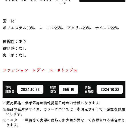
ーン
素 材
ポリエステル30％、レーヨン25％、アクリル23％、ナイロン22％
伸縮性：あり
透け感：なし
裏 地：なし
ファッション
レディース
#トップス
情報
経過
情報
656
2024.10.22
2024.10.22
日
掲載日
日数
更新日
※販売価格・参考価格は情報掲載日時点の情報になります。
※商品の在庫やサイズ、カラーについては、参照元サイトでご確認をお願
いします。
※モニター・環境等で実際の商品と多少色が異なって表示される場合があ
ります。