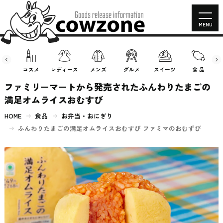
MENU
房具
コスメ
レディース
メンズ
グルメ
スイーツ
食 品
ファミリーマートから発売されたふんわりたまごの
満足オムライスおむすび
HOME
食品
お弁当・おにぎり
ふんわりたまごの満足オムライスおむすび ファミマのおむずび