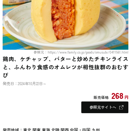
参照元：https://www.family.co.jp/goods/omusubi/0411561.html
鶏肉、ケチャップ、バターと炒めたチキンライス
と、ふんわり食感のオムレツが相性抜群のおむす
び
発売日：2024年10月22日～
268
円
販売価格
参照元サイトへ
発売地域：東北 関東 東海 北陸 関西 中国・四国 九州