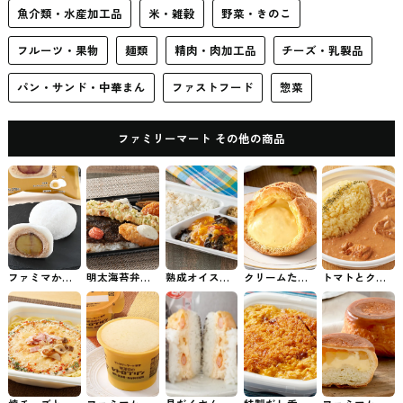
魚介類・水産加工品
米・雑穀
野菜・きのこ
フルーツ・果物
麺類
精肉・肉加工品
チーズ・乳製品
パン・サンド・中華まん
ファストフード
惣菜
ファミリーマート その他の商品
ファミマから
明太海苔弁当
熟成オイスタ
クリームたっ
トマトとクリ
発売された渋
ファミマのお
ーソースが決
ぷり！濃厚カ
ームのコク バ
皮栗のモンブ
弁当
め手のきくら
スタードシュ
ターチキンカ
ラン大福 #コ
げ玉子炒め弁
ー ファミマの
レー ファミマ
ンビニスイー
当 ファミマの
スイーツ
のお弁当
ツ
お弁当