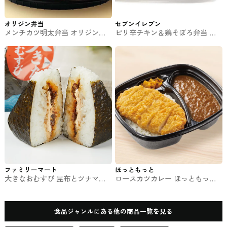
オリジン弁当
セブンイレブン
メンチカツ明太弁当 オリジン弁
ピリ辛チキン＆鶏そぼろ弁当 セ
当のお弁当
ブンのお弁当
ファミリーマート
ほっともっと
大きなおむすび 昆布とツナマヨ
ロースカツカレー ほっともっと
ネーズ ファミマのおむずび
のお弁当
食品ジャンルにある他の商品一覧を見る