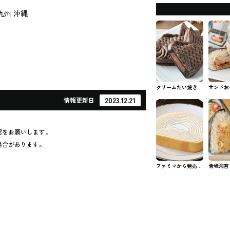
九州 沖縄
クリームたい焼きチ
サンドお
ョコ ファミマのス
焼きチキ
2023.12.21
情報
更新日
イーツ
ヨ）ファ
ずび
認をお願いします。
場合があります。
ファミマから発売さ
青磯海苔
れたミルクレープロ
クリーム
ール #コンビニスイ
ァミマの
ーツ