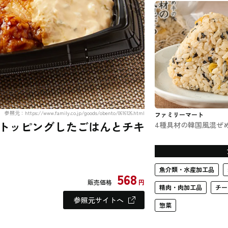
のお弁当
参照元：https://www.family.co.jp/goods/obento/0616126.html
ファミリーマート
トッピングしたごはんとチキ
4種具材の韓国風混ぜ
しおむすび ファミマ
むずび
魚介類・水産加工品
568
販売価格
円
精肉・肉加工品
チー
参照元サイトへ
惣菜