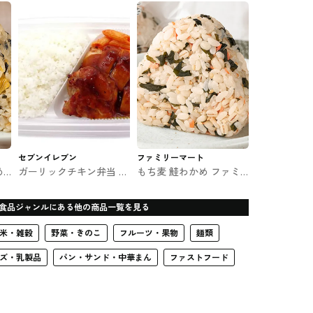
お弁当
セブンイレブン
ファミリーマート
め
ガーリックチキン弁当 セ
もち麦 鮭わかめ ファミ
のお
ブンのお弁当
マのおむずび
食品ジャンルにある他の商品一覧を見る
米・雑穀
野菜・きのこ
フルーツ・果物
麺類
ズ・乳製品
パン・サンド・中華まん
ファストフード