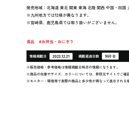
発売地域：北海道 東北 関東 東海 北陸 関西 中国・四国 
※九州地方では仕様が異なります。
※宮崎県、鹿児島県では取り扱いがございません。
食品
#お弁当・おにぎり
960
2023.12.21
情報
掲載日
掲載
経過
日数
日
※販売価格・参考価格は情報掲載日時点の情報になります。
※商品の在庫やサイズ、カラーについては、参照元サイトでご確
※モニター・環境等で実際の商品と多少色が異なって表示される