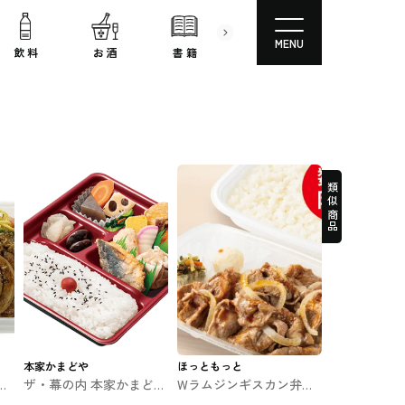
MENU
飲 料
お 酒
書 籍
文房具
コスメ
類似商品
本家かまどや
ほっともっと
テ
ザ・幕の内 本家かまどや
Wラムジンギスカン弁当
ブン
のお弁当
(肉２倍) ほっともっとの