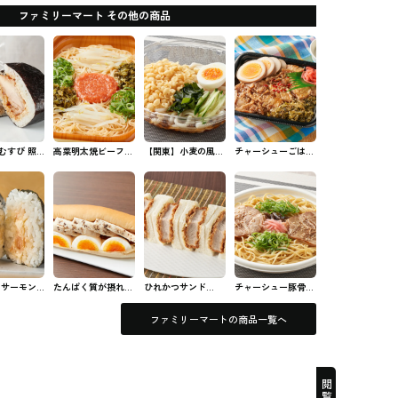
ファミリーマート その他の商品
むすび 照
高菜明太焼ビーフン
【関東】小麦の風味
チャーシューごはん
ン（一味マ
ファミマのビーフン
豊かな冷したぬきう
ファミマのお弁当
ミマのおむ
どん ファミマの麺
類
 サーモン
たんぱく質が摂れ
ひれかつサンド
チャーシュー豚骨焼
チーズ フ
る！サラダチキンロ
BOX【関東・東海・
ラーメン ファミマ
おむずび
ール ファミマのパ
関西】限定 ファミ
のラーメン
ファミリーマートの商品一覧へ
ン・サンド
マのパン・サンド