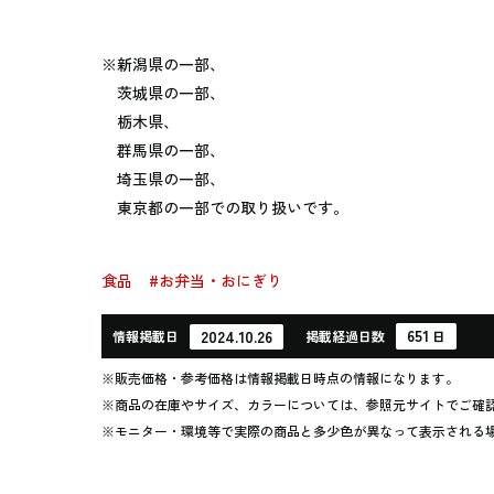
※新潟県の一部、
茨城県の一部、
栃木県、
群馬県の一部、
埼玉県の一部、
東京都の一部での取り扱いです。
食品
#お弁当・おにぎり
651
2024.10.26
情報
掲載日
掲載
経過
日数
日
※販売価格・参考価格は情報掲載日時点の情報になります。
※商品の在庫やサイズ、カラーについては、参照元サイトでご確
※モニター・環境等で実際の商品と多少色が異なって表示される