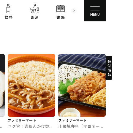
MENU
飲 料
お 酒
書 籍
文房具
コスメ
類似商品
ファミリーマート
ファミリーマート
】
コク旨！肉あんかけ炒飯
山賊焼弁当（マヨネーズ
京焼
ファミマのお弁当
付き） ファミマのお弁当