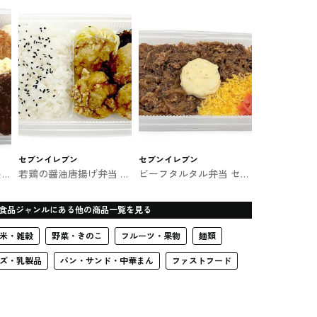
セブンイレブン
セブンイレブン
＆
若鶏の醤油唐揚げ弁当 セ
ビーフタルタル弁当 セブ
ンの
ブンイレブンのお弁当
ンのお弁当
食品ジャンルにある他の商品一覧を見る
米・雑穀
野菜・きのこ
フルーツ・果物
麺類
ズ・乳製品
パン・サンド・中華まん
ファストフード