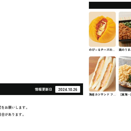
のび～るチーズの濃
鶏のうま
厚ピザまん ファミ
ろ弁当 
マの中華まん
お弁当
2024.10.26
情報
更新日
海老カツサンド フ
【東海・
ァミマのパン・サン
縄】小麦
ド
な冷しぶ
認をお願いします。
ん ファ
場合があります。