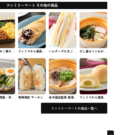
ファミリーマート その他の商品
み！鶏そぼ
ファミマから発売の
ハムチーズたまごサ
だし香るミニわかめ
ファミマの
クリームたっぷり！
ンド ファミマのパ
そば ファミマのお
濃厚チョコクレープ
ン・サンド
そば
#スイーツ
関西・沖
青磯海苔 サーモン
田中商店監修 豚骨
ファミマから発売さ
の風味豊か
クリームチーズ フ
ラーメン ファミマ
れた八天堂 冷やし
っかけうど
ァミマのおむずび
のラーメン
て食べるとろけるく
ファミリーマートの商品一覧へ
ミマの麺類
りーむパン 紅はる
か #コンビニスイー
ツ