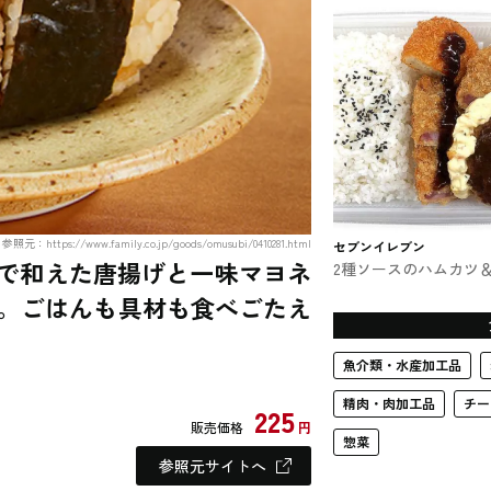
き ファミマのおむずび
参照元：https://www.family.co.jp/goods/omusubi/0410281.html
セブンイレブン
レで和えた唐揚げと一味マヨネ
2種ソースのハムカツ
ハンバーグ弁当 セブ
。ごはんも具材も食べごたえ
お弁当
魚介類・水産加工品
精肉・肉加工品
チー
225
販売価格
円
惣菜
参照元サイトへ