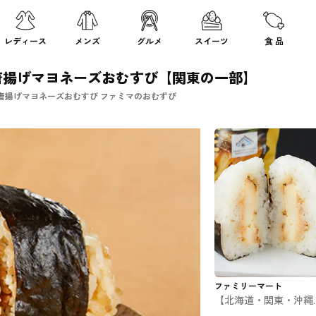
レディース
メンズ
グルメ
スイーツ
食 品
唐揚げマヨネーズおむすび【関東の一部】
唐揚げマヨネーズおむすび ファミマのおむずび
ファミリーマート
【北海道・関東・沖縄
ごちむすび 銀だら西