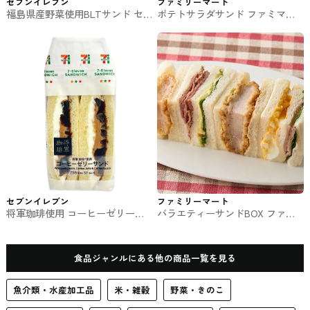
セブンイレブン
ファミリーマート
福島県産野菜使用BLTサンド セ
ポテトサラダサンド ファミマの
ブンイレブンのサンドイッチ
パン・サンド
セブンイレブン
ファミリーマート
将軍珈琲使用 コーヒーゼリーサ
バラエティーサンドBOX ファミ
ンド セブンイレブンのサンドイ
マのパン・サンド
ッチ
食品ジャンルにある他の商品一覧を見る
魚介類・水産加工品
米・雑穀
野菜・きのこ