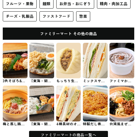
フルーツ・果物
麺類
お弁当・おにぎり
精肉・肉加工品
チーズ・乳製品
ファストフード
惣菜
ファミリーマート その他の商品
3色そぼろ&チ
【東海・関
もっちり生地
ミックスサン
ファミマから
キン南蛮弁当
西・沖縄】小
のジューシー
ド ファミマの
発売された植
ファミマのお
麦の風味豊か
肉まん ファミ
パン・サンド
物生まれのモ
弁当
な冷しぶっか
マの中華まん
ンブラン #コ
けうどん ファ
ンビニスイー
ミマの麺類
ツ
梅と蒸し鶏の
【東海・関
4種具材のオム
特製だし香
台湾風まぜそ
あったかそう
西・中国・四
レツサンド フ
る！三元豚の
ば 麺屋こころ
めん ファミマ
国・九州】幕
ァミマのパ
ロースかつ丼
監修 ファミマ
の素麺
の内弁当 ファ
ン・サンド
ファミマのお
の麺類
ファミリーマートの商品一覧へ