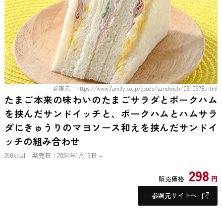
参照元：https://www.family.co.jp/goods/sandwich/0910378.html
たまご本来の味わいのたまごサラダとポークハム
を挟んだサンドイッチと、ポークハムとハムサラ
ダにきゅうりのマヨソース和えを挟んだサンドイ
ッチの組み合わせ
290kcal 発売日：2024年1月16日～
298
円
販売価格
参照元サイトへ