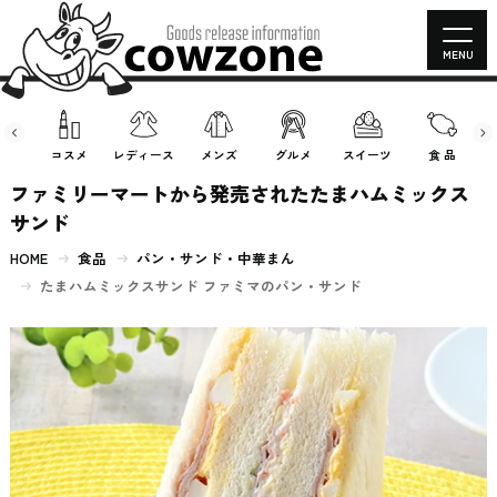
MENU
房具
コスメ
レディース
メンズ
グルメ
スイーツ
食 品
ファミリーマートから発売されたたまハムミックス
サンド
HOME
食品
パン・サンド・中華まん
たまハムミックスサンド ファミマのパン・サンド